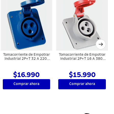
Tomacorriente de Empotrar
Tomacorriente de Empotrar
Industrial 2P+T 32 A 220-
Industrial 2P+T 16 A 380-
250 V CA 6 H Tramontina
415 V CA 9 H Tramontina
$16.990
$15.990
Comprar ahora
Comprar ahora