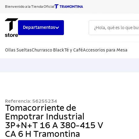
Bienvenido a la Tienda Oficial
¿Hola, qué es lo que b
Departamentos
TÉRMINOS
Ollas Sueltas
Churrasco Black
Té y Café
Accesorios para Mesa
1
.
cuchillo
2
.
sarten
3
.
cubiert
4
.
ollas
5
.
acero i
Referencia
:
56255234
6
.
grano
Tomacorriente de
Empotrar Industrial
7
.
442
3P+N+T 16 A 380-415 V
8
.
solar
CA 6 H Tramontina
9
.
cuchillo