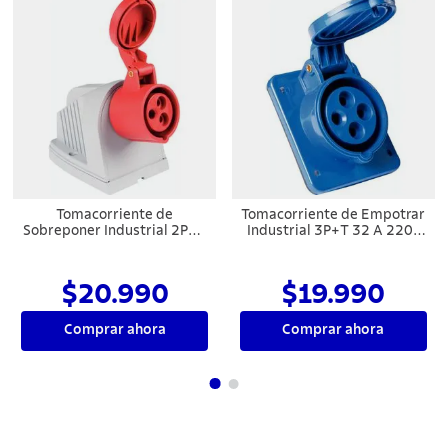
Tomacorriente de
Tomacorriente de Empotrar
Sobreponer Industrial 2P+T
Industrial 3P+T 32 A 220-
16 A 380-415 V CA 9 H
250 V CA 9 H Tramontina
Tramontina
$20.990
$19.990
Comprar ahora
Comprar ahora