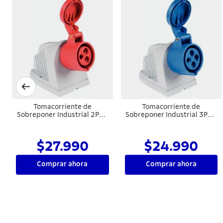
Tomacorriente de
Tomacorriente de
Sobreponer Industrial 2P+T
Sobreponer Industrial 3P+T
32 A 380-415 V CA 9 H
16 A 220-250 V CA 9 H
Tramontina
Tramontina
$27.990
$24.990
Comprar ahora
Comprar ahora