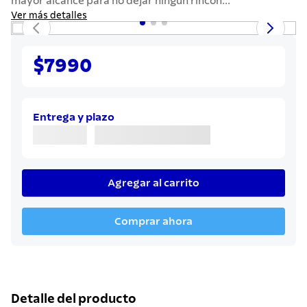
mayor alcance para no dejar ningún rincón...
7
.
442
Ver más detalles
8
.
solar
9
.
cuchillo
$7990
10
.
termo
Entrega y plazo
Agregar al carrito
Comprar ahora
Detalle del producto