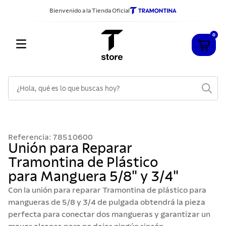
Bienvenido a la Tienda Oficial
0
¿Hola, qué es lo que buscas hoy?
TÉRMINOS MÁS BUSCADOS
1
.
cuchillos
Referencia
:
78510600
2
.
sarten
Unión para Reparar
Tramontina de Plástico
3
.
cubiertos
para Manguera 5/8" y 3/4"
4
.
ollas
Con la unión para reparar Tramontina de plástico para
5
.
acero inoxidable
mangueras de 5/8 y 3/4 de pulgada obtendrá la pieza
perfecta para conectar dos mangueras y garantizar un
6
.
grano