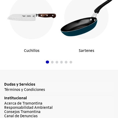
Regadera para Jardín Tramontina en
Plástico Azul 7 L
$32.990
Comprar ahora