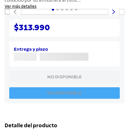
conocido por su atmósfera artístic...
7
.
442
Ver más detalles
8
.
solar
9
.
cuchillo
$313.990
10
.
termo
Entrega y plazo
NO DISPONIBLE
NO DISPONIBLE
Detalle del producto