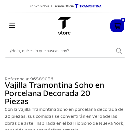
Bienvenido a la Tienda Oficial
0
¿Hola, qué es lo que buscas hoy?
TÉRMINOS MÁS BUSCADOS
1
.
cuchillos
Referencia
:
96589036
2
.
sarten
Vajilla Tramontina Soho en
Porcelana Decorada 20
3
.
cubiertos
Piezas
4
.
ollas
Con la vajilla Tramontina Soho en porcelana decorada de
5
.
acero inoxidable
20 piezas, sus comidas se convertirán en verdaderas
obras de arte. Inspirada en el barrio Soho de Nueva York,
6
.
grano