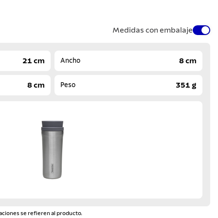
Medidas con embalaje
21 cm
8 cm
Ancho
8 cm
351 g
Peso
aciones se refieren al producto.