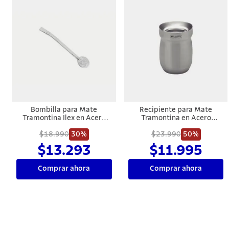
Bombilla para Mate
Recipiente para Mate
Tramontina Ilex en Acero
Tramontina en Acero
Inoxidable Liso sin Rosca 23
Inoxidable 240 ml
$18.990
cm
30%
$23.990
50%
$13.293
$11.995
Comprar ahora
Comprar ahora