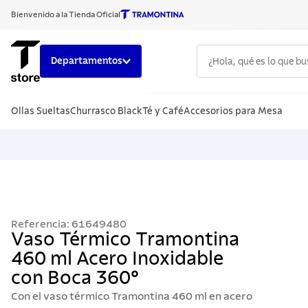
Bienvenido a la Tienda Oficial
¿Hola, qué es lo que b
Departamentos
TÉRMINOS
Ollas Sueltas
Churrasco Black
Té y Café
Accesorios para Mesa
1
.
cuchillo
2
.
sarten
3
.
cubiert
4
.
ollas
5
.
acero i
Referencia
:
61649480
6
.
grano
Vaso Térmico Tramontina
460 ml Acero Inoxidable
7
.
solar
con Boca 360°
8
.
cuchillo
Con el vaso térmico Tramontina 460 ml en acero
9
.
442