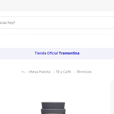
uscas hoy?
 MÁS BUSCADOS
s
Tienda Oficial
Tramontina
os
Mesa Puesta
Té y Café
Térmicos
noxidable