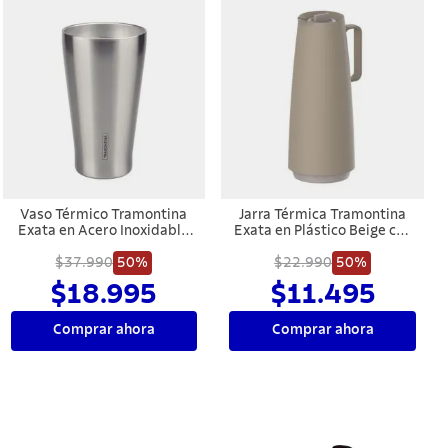
Vaso Térmico Tramontina
Jarra Térmica Tramontina
Exata en Acero Inoxidable
Exata en Plástico Beige con
sin Tapa 550 ml
Ampolla de Vidrio 1 L
$37.990
50%
$22.990
50%
$18.995
$11.495
Comprar ahora
Comprar ahora