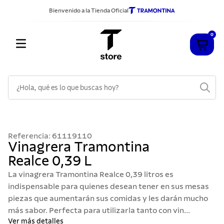
Bienvenido a la Tienda Oficial
0
¿Hola, qué es lo que buscas hoy?
TÉRMINOS MÁS BUSCADOS
1
.
cuchillos
Referencia
:
61119110
2
.
sarten
Vinagrera Tramontina
Realce 0,39 L
3
.
cubiertos
La vinagrera Tramontina Realce 0,39 litros es
4
.
ollas
indispensable para quienes desean tener en sus mesas
5
.
acero inoxidable
piezas que aumentarán sus comidas y les darán mucho
más sabor. Perfecta para utilizarla tanto con vin...
6
.
grano
Ver más detalles