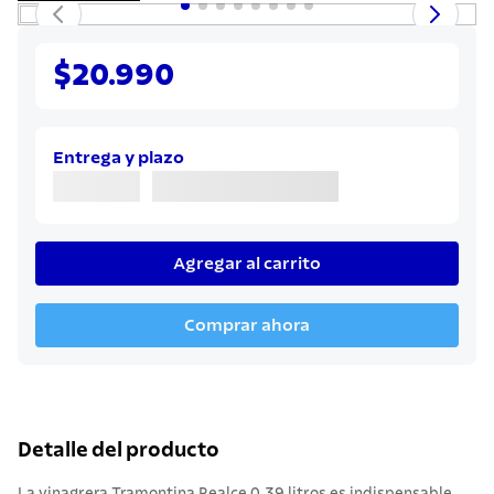
7
.
solar
8
.
cuchillo
$20.990
9
.
442
10
.
termo
Entrega y plazo
Agregar al carrito
Comprar ahora
Detalle del producto
La vinagrera Tramontina Realce 0,39 litros es indispensable