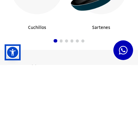
Cuchillos
Sartenes
Dudas y Servicios
Términos y Condiciones
Institucional
Acerca de Tramontina
Responsabilidad Ambiental
Consejos Tramontina
Canal de Denuncias
Conozca Tramontina
Nuestra Historia
Sustentabilidad
Certificados y Apoyadores
Nuestras Fábricas