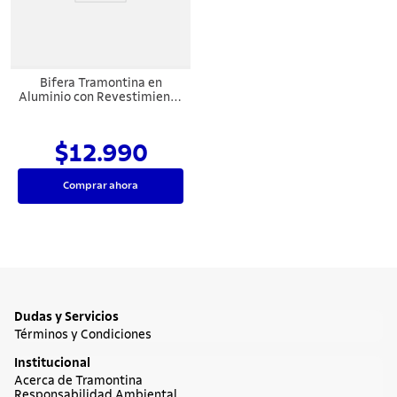
Bifera Tramontina en
Aluminio con Revestimiento
Interno Antiadherente
Starflon Max y Mango
Baquelita 26 cm 1,0 L
$12.990
Grafito
Comprar ahora
Dudas y Servicios
Términos y Condiciones
Institucional
Acerca de Tramontina
Responsabilidad Ambiental