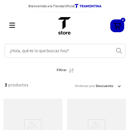
Bienvenido a la Tienda Oficial
0
¿Hola, qué es lo que buscas hoy?
TÉRMINOS MÁS BUSCADOS
Filtrar
1
.
cuchillos
2
.
sarten
3
productos
Ordenar por
Descuento
3
.
cubiertos
4
.
acero inoxidable
5
.
ollas
6
.
grano