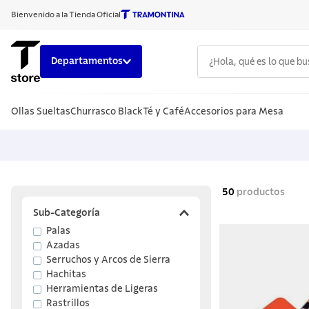
Bienvenido a la Tienda Oficial
¿Hola, qué es lo que b
Departamentos
TÉRMINOS
Ollas Sueltas
Churrasco Black
Té y Café
Accesorios para Mesa
1
.
cuchillo
2
.
sarten
3
.
cubiert
4
.
ollas
50
productos
5
.
acero i
Sub-Categoría
Palas
6
.
grano
Azadas
7
.
solar
Serruchos y Arcos de Sierra
Hachitas
8
.
cuchillo
Herramientas de Ligeras
Rastrillos
9
.
442