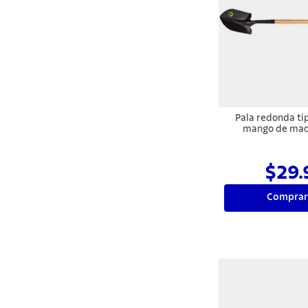
Pala redonda ti
mango de mad
$29.
Comprar