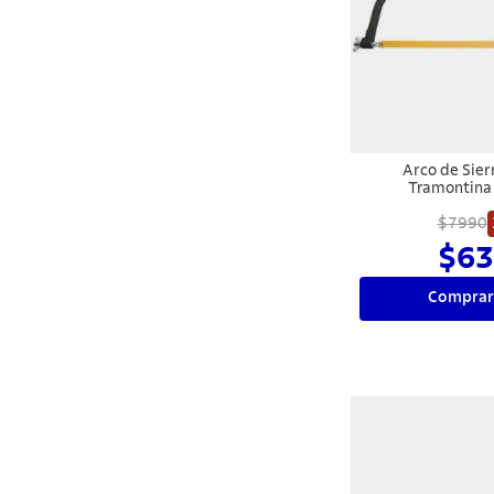
Arco de Sier
Tramontin
$7990
$63
Comprar