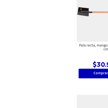
Pala recta, mang
c
$30.
Comprar