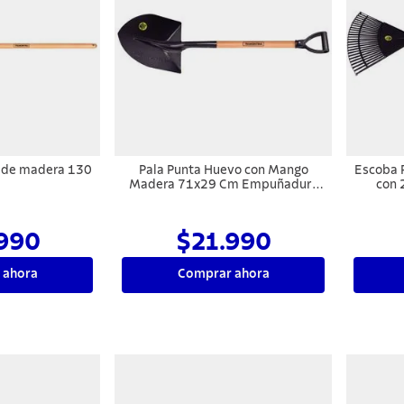
o de madera 130
Pala Punta Huevo con Mango
Escoba 
m
Madera 71x29 Cm Empuñadura
con 
Curva
990
$21.990
 ahora
Comprar ahora