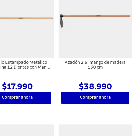
illo Estampado Metálico
Azadón 2.5, mango de madera
ina 12 Dientes con Mango
130 cm
de Madera 120 cm
$17.990
$38.990
Comprar ahora
Comprar ahora