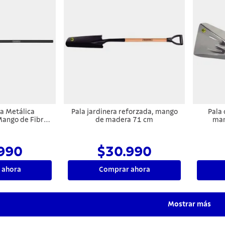
a Metálica
Pala jardinera reforzada, mango
Pala 
Mango de Fibra
de madera 71 cm
man
 120 cm
990
$30.990
 ahora
Comprar ahora
Mostrar más