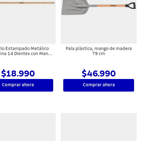
illo Estampado Metálico
Pala plástica, mango de madera
ina 14 Dientes con Mango
79 cm
de Madera 120 cm
$18.990
$46.990
Comprar ahora
Comprar ahora