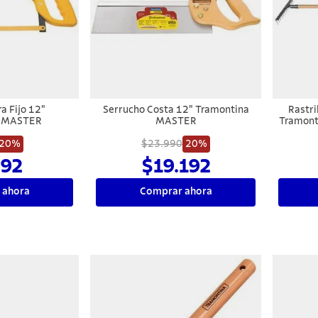
ra Fijo 12"
Serrucho Costa 12" Tramontina
Rastr
a MASTER
MASTER
Tramont
20%
$23.990
20%
92
$19.192
 ahora
Comprar ahora