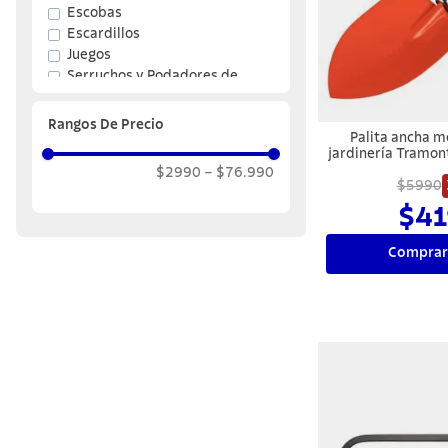
Escobas
10
.
termo
Escardillos
Juegos
Serruchos y Podadores de
Ramas
Rangos De Precio
Palita ancha m
jardinería Tramon
de ma
$2990
–
$76.990
$5990
$41
Comprar