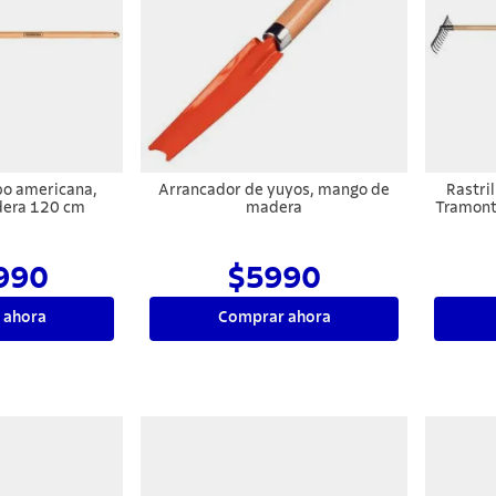
po americana,
Arrancador de yuyos, mango de
Rastri
era 120 cm
madera
Tramont
990
$5990
 ahora
Comprar ahora