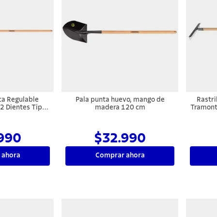
ca Regulable
Pala punta huevo, mango de
Rastr
2 Dientes Tipo
madera 120 cm
Tramont
 y Mango de
120 cm
990
$32.990
 ahora
Comprar ahora