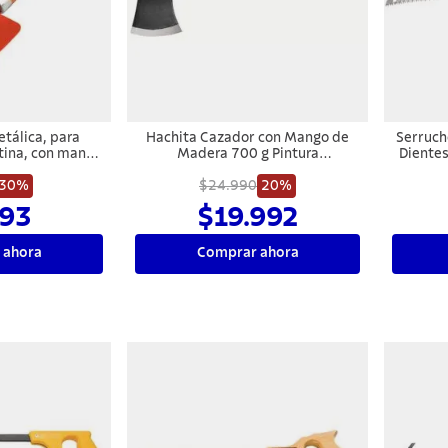
etálica, para
Hachita Cazador con Mango de
Serruch
tina, con mango
Madera 700 g Pintura
Dientes
dera
Electrostática Tramontina
30%
$24.990
MASTER
20%
93
$19.992
 ahora
Comprar ahora