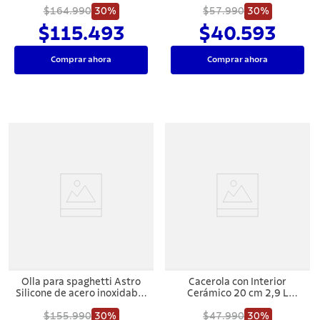
$164.990
30%
$57.990
30%
$115.493
$40.593
Comprar ahora
Comprar ahora
Olla para spaghetti Astro
Cacerola con Interior
Silicone de acero inoxidable
Cerámico 20 cm 2,9 L
con fondo triple con tapa de
Tramontina Tunis
vidrio de 24 cm y 6,1l
$155.990
30%
$47.990
30%