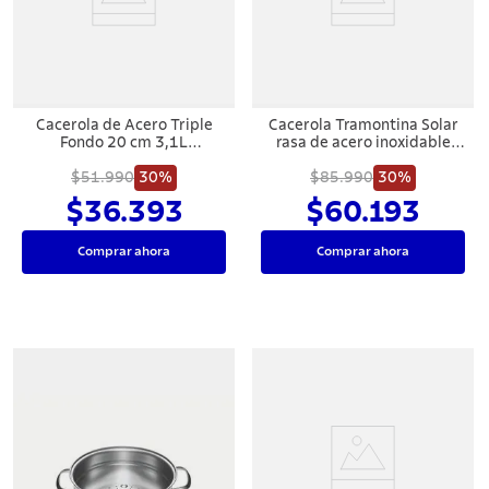
7
.
cuchillo
8
.
solar
9
.
termo
Cacerola de Acero Triple
Cacerola Tramontina Solar
10
.
allegra
Fondo 20 cm 3,1L
rasa de acero inoxidable
Tramontina Allegra
fondo triple con tapa y asas
$51.990
30%
$85.990
20 cm 2,9 L
30%
$36.393
$60.193
Comprar ahora
Comprar ahora