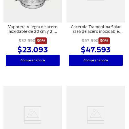
Vaporera Allegra de acero
Cacerola Tramontina Solar
inoxidable de 20 cm y 2,2 l
rasa de acero inoxidable
Tramontina
fondo triple con tapa y asas
$32.990
30%
$67.990
16 cm 1,4 L
30%
$23.093
$47.593
Comprar ahora
Comprar ahora