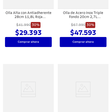
Olla Alta con Antiadherente
Olla de Acero Inox Triple
28cm 11,8L Roja
Fondo 20cm 2,7L
Tramontina Paris
Tramontina Allegra
$41.990
30%
$67.990
30%
$29.393
$47.593
Comprar ahora
Comprar ahora