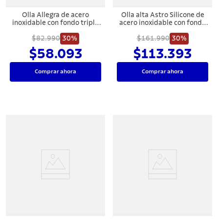
Olla Allegra de acero
Olla alta Astro Silicone de
inoxidable con fondo triple
acero inoxidable con fondo
y tapa de vidrio de 24 cm y
triple con tapa de vidrio de
7,5 L Tramontina
$82.990
30%
30 cm y 15,2l Tramontina
$161.990
30%
$58.093
$113.393
Comprar ahora
Comprar ahora