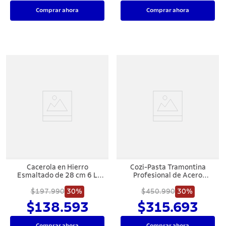
Comprar ahora
Comprar ahora
Cacerola en Hierro
Cozi-Pasta Tramontina
Esmaltado de 28 cm 6 L
Profesional de Acero
Tramontina Trento
Inoxidable con 4 Divisiones
$197.990
30%
Ø30 cm 13,5 L Sin Embalaje
$450.990
30%
Litografiado
$138.593
$315.693
Comprar ahora
Comprar ahora