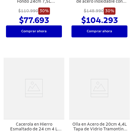
Fondo 24cm 7,5L
de acero inoxidable con
Tramontina Allegra
fondo triple y tapa de vidrio
$110.990
30%
de 30 cm y 8,5l Tramontina
$148.990
30%
$77.693
$104.293
Comprar ahora
Comprar ahora
Cacerola en Hierro
Olla en Acero de 20cm 4,4L
Esmaltado de 24 cm 4 L
Tapa de Vidrio Tramontina
Tramontina Trento
Allegra