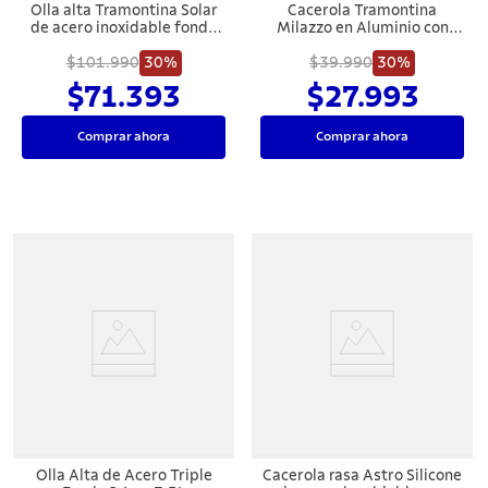
Olla alta Tramontina Solar
Cacerola Tramontina
de acero inoxidable fondo
Milazzo en Aluminio con
triple con tapa y asas 20 cm
Revestimiento Interno y
$101.990
4,6 L
30%
Externo en Antiadherente
$39.990
30%
Starflon Max Almendra 24
$71.393
$27.993
cm
Comprar ahora
Comprar ahora
Olla Alta de Acero Triple
Cacerola rasa Astro Silicone