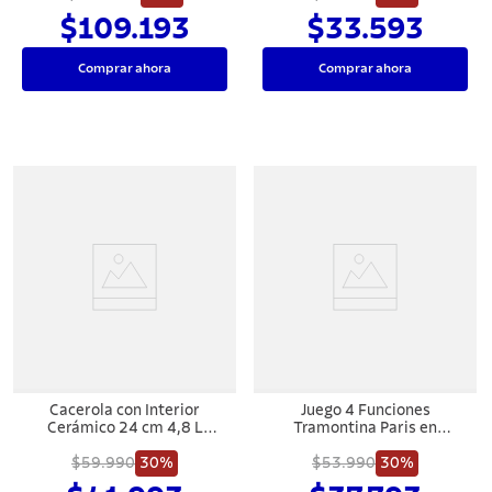
Tramontina
$109.193
$33.593
Comprar ahora
Comprar ahora
Cacerola con Interior
Juego 4 Funciones
Cerámico 24 cm 4,8 L
Tramontina Paris en
Tramontina Tunis
Aluminio con Revestimiento
$59.990
30%
Interno y Externo
$53.990
30%
Antiadherente Starflon Max