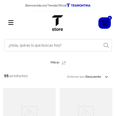
Bienvenido a la Tienda Oficial
0
¿Hola, qué es lo que buscas hoy?
TÉRMINOS MÁS BUSCADOS
Filtrar
1
.
cuchillos
2
.
sarten
55
productos
Ordenar por
Descuento
3
.
cubiertos
4
.
acero inoxidable
5
.
ollas
6
.
grano