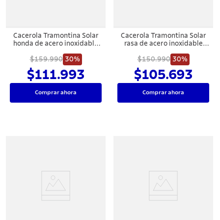
Cacerola Tramontina Solar
Cacerola Tramontina Solar
honda de acero inoxidable
rasa de acero inoxidable
fondo triple con tapa y asas
fondo triple con tapa y asas
$159.990
28 cm 8,4 L
30%
$150.990
28 cm 7,1 L
30%
$111.993
$105.693
Comprar ahora
Comprar ahora