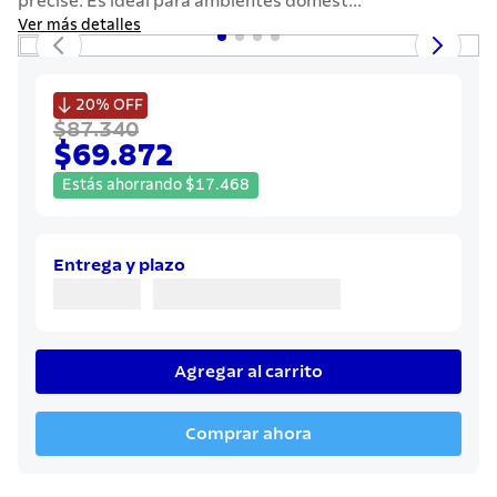
precise. Es ideal para ambientes domést...
7
.
442
Ver más detalles
8
.
solar
9
.
cuchillo

20%
OFF
$87.340
10
.
termo
$69.872
Estás ahorrando
$
17
.
468
Entrega y plazo
Agregar al carrito
Comprar ahora