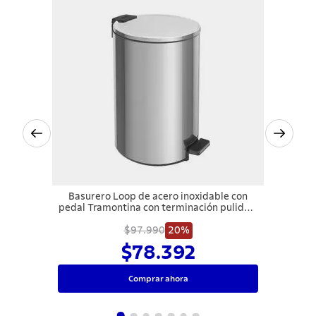
Basurero Loop de acero inoxidable con
pedal Tramontina con terminación pulido y
balde interno removible de 20 l.
$97.990
20%
$78.392
Comprar ahora