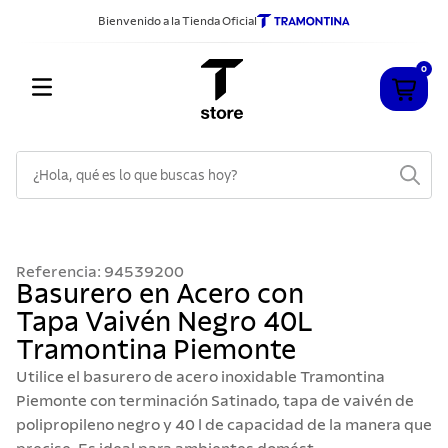
Bienvenido a la Tienda Oficial
0
¿Hola, qué es lo que buscas hoy?
TÉRMINOS MÁS BUSCADOS
1
.
cuchillos
Referencia
:
94539200
2
.
sarten
Basurero en Acero con
Tapa Vaivén Negro 40L
3
.
cubiertos
Tramontina Piemonte
4
.
ollas
Utilice el basurero de acero inoxidable Tramontina
5
.
acero inoxidable
Piemonte con terminación Satinado, tapa de vaivén de
polipropileno negro y 40 l de capacidad de la manera que
6
.
grano