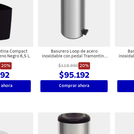
ntina Compact
Basurero Loop de acero
Bas
eno Negro 6,5 L
inoxidable con pedal Tramontina
inoxida
con terminación pulido y balde
con te
20%
interno removible de 30 l.
$118.990
20%
inte
92
$95.192
 ahora
Comprar ahora