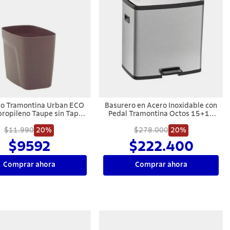
ro Tramontina Urban ECO
Basurero en Acero Inoxidable con
propileno Taupe sin Tapa
Pedal Tramontina Octos 15+15
6,5 L
litros
$11.990
20%
$278.000
20%
$9592
$222.400
Comprar ahora
Comprar ahora