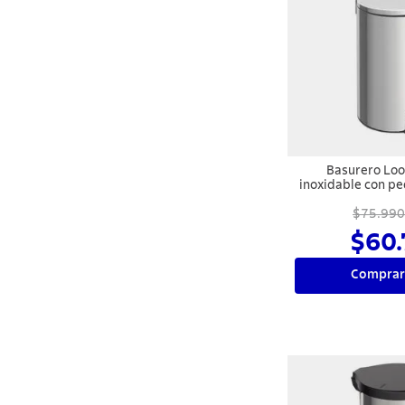
Basurero Loo
inoxidable con p
con terminación 
interno remov
$75.990
$60.
Comprar