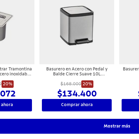
trar Tramontina
Basurero en Acero con Pedal y
Basurer
cero inoxidable
Balde Cierre Suave 10L
stico de 5 L
Tramontina Octos
0
20%
$168.000
20%
.072
$134.400
 ahora
Comprar ahora
Mostrar más