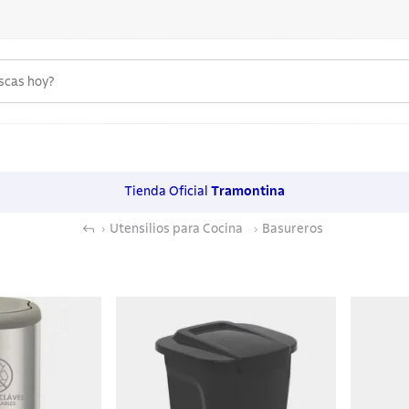
uscas hoy?
 MÁS BUSCADOS
s
Tienda Oficial
Tramontina
os
Utensilios para Cocina
Basureros
noxidable