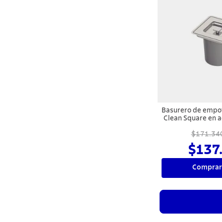
Basurero de empo
Clean Square en a
con balde plá
$171.34
$137
Comprar