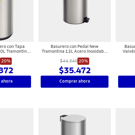
ero con Tapa
Basurero con Pedal New
Basu
40L Tramontina
Tramontina 12L Acero Inoxidable
Vaivé
nte
Negro
20%
$44.340
20%
872
$35.472
 ahora
Comprar ahora