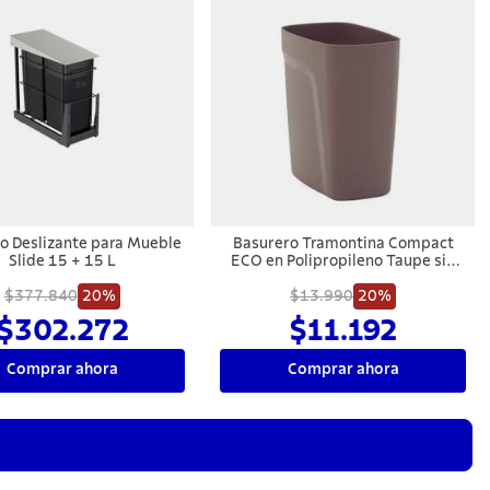
o Deslizante para Mueble
Basurero Tramontina Compact
Slide 15 + 15 L
ECO en Polipropileno Taupe sin
Tapa 8,5 L
$377.840
20%
$13.990
20%
$302.272
$11.192
Comprar ahora
Comprar ahora