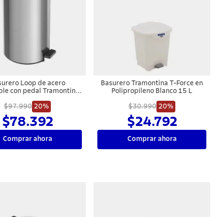
urero Loop de acero
Basurero Tramontina T-Force en
ble con pedal Tramontina
Polipropileno Blanco 15 L
rminación pulido y balde
rno removible de 20 l.
$97.990
20%
$30.990
20%
$78.392
$24.792
Comprar ahora
Comprar ahora