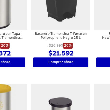
ero con Tapa
Basurero Tramontina T-Force en
L Tramontina
Polipropileno Negro 25 L
NewT
nte
20%
$26.990
20%
872
$21.592
 ahora
Comprar ahora