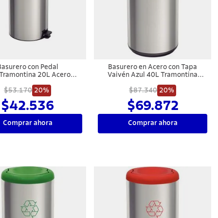
Basurero con Pedal
Basurero en Acero con Tapa
ramontina 20L Acero
Vaivén Azul 40L Tramontina
Inoxidable Negro
Piemonte
$53.170
20%
$87.340
20%
$42.536
$69.872
Comprar ahora
Comprar ahora