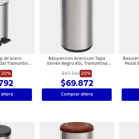
p de acero
Basurero en Acero con Tapa
Basurer
edal Tramontina
Vaivén Negro 40L Tramontina
Pedal 
pulido y balde
Piemonte
acabad
ible de 5 l.
20%
$87.340
20%
792
$69.872
 ahora
Comprar ahora