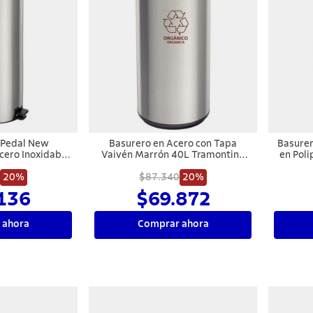
 Pedal New
Basurero en Acero con Tapa
Basure
cero Inoxidable
Vaivén Marrón 40L Tramontina
en Poli
ro
Piemonte
20%
$87.340
20%
136
$69.872
 ahora
Comprar ahora