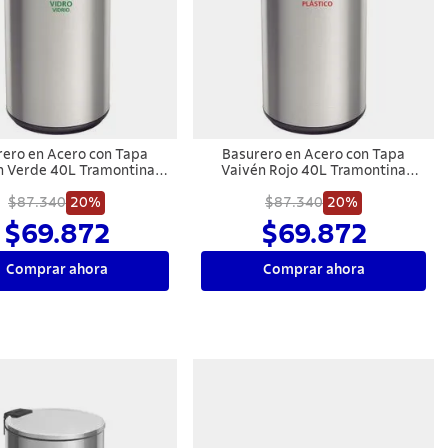
rero en Acero con Tapa
Basurero en Acero con Tapa
n Verde 40L Tramontina
Vaivén Rojo 40L Tramontina
Piemonte
Piemonte
$87.340
20%
$87.340
20%
$69.872
$69.872
Comprar ahora
Comprar ahora