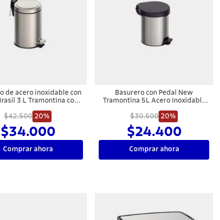
o de acero inoxidable con
Basurero con Pedal New
Brasil 3 L Tramontina con
Tramontina 5L Acero Inoxidable
o pulido y cubo plastico
Negro
$42.500
interno
20%
$30.500
20%
$34.000
$24.400
Comprar ahora
Comprar ahora