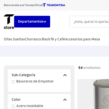
Bienvenido a la Tienda Oficial
¿Hola, qué es lo que b
Departamentos
TÉRMINOS
Ollas Sueltas
Churrasco Black
Té y Café
Accesorios para Mesa
1
.
cuchillo
2
.
sarten
3
.
cubiert
4
.
ollas
54
productos
5
.
acero i
Sub-Categoría
Basureros de Empotrar
6
.
grano
7
.
442
8
.
solar
Color
Acero Inoxidable
9
.
cuchillo