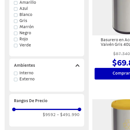
Amarillo
Azul
10
.
allegra
Blanco
Gris
Marrón
Negro
Rojo
Basurero en Ac
Vaivén Gris 40
Verde
Piemo
$87.340
$69.
Ambientes
Interno
Comprar
Externo
Rangos De Precio
$9592
–
$491.990