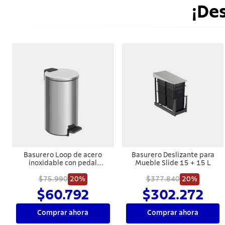
¡De
Basurero Loop de acero
Basurero Deslizante para
inoxidable con pedal
Mueble Slide 15 + 15 L
Tramontina con terminación
pulido y balde interno
$75.990
20%
$377.840
20%
removible de 5 l.
$60.792
$302.272
Comprar ahora
Comprar ahora