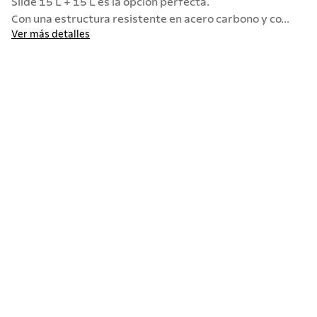
Slide 15 L + 15 L es la opción perfecta.
Con una estructura resistente en acero carbono y co...
10
.
termo
Ver más detalles