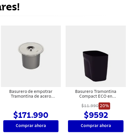
res!
Basurero de empotrar
Basurero Tramontina
Tramontina de acero
Compact ECO en
inoxidable con balde
Polipropileno Negro 6,5 L
plástico de 8 l
$11.990
20%
$171.990
$9592
Comprar ahora
Comprar ahora