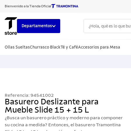
Bienvenido a la Tienda Oficial
¿Hola, qué es lo que b
Departamentos
TÉRMINOS
Ollas Sueltas
Churrasco Black
Té y Café
Accesorios para Mesa
1
.
cuchillo
2
.
sarten
3
.
cubiert
4
.
ollas
5
.
acero i
Referencia
:
94541002
6
.
grano
Basurero Deslizante para
Mueble Slide 15 + 15 L
7
.
442
¿Busca un basurero práctico y moderno para componer
8
.
solar
su cocina a medida? Entonces, el basurero Tramontina
9
.
cuchillo