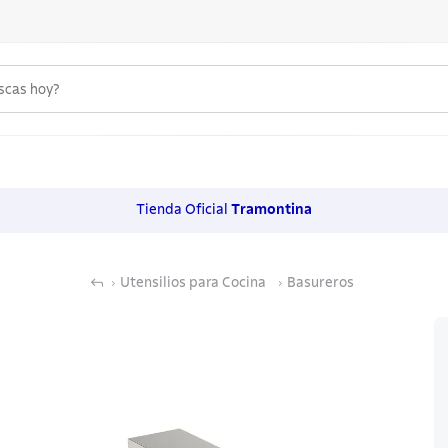
uscas hoy?
 MÁS BUSCADOS
s
Tienda Oficial
Tramontina
os
Utensilios para Cocina
Basureros
noxidable