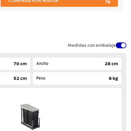
COMPRAR POR MAYOR
Medidas con embalaje
70 cm
28 cm
Ancho
52 cm
8 kg
Peso