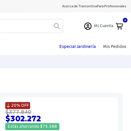
Acerca de Tramontina
Para Profesionales
0
Mi Cuenta
Especial Jardinería
Mis Pedidos

20%
OFF
$377.840
$302.272
Estás ahorrando
$
75
.
568