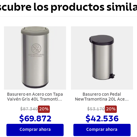
scubre los productos simila
Basurero en Acero con Tapa
Basurero con Pedal
Vaivén Gris 40L Tramontina
NewTramontina 20L Acero
Piemonte
Inoxidable Negro
$87.340
20%
$53.170
20%
$69.872
$42.536
Comprar ahora
Comprar ahora