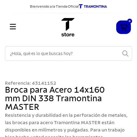
Bienvenido a la Tienda Oficial
0
¿Hola, qué es lo que buscas hoy?
TÉRMINOS MÁS BUSCADOS
1
.
cuchillos
Referencia
:
43141152
2
.
sarten
Broca para Acero 14x160
mm DIN 338 Tramontina
3
.
cubiertos
MASTER
4
.
ollas
Resistencia y durabilidad en la perforación de metales,
5
.
acero inoxidable
las brocas para acero Tramontina MASTER están
disponibles en milímetros y pulgadas. Para un trabajo
6
.
grano