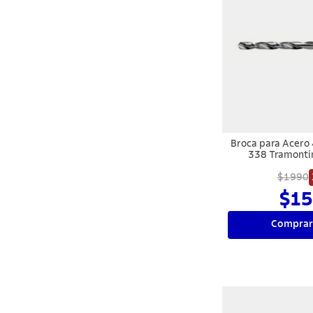
Broca para Acero
338 Tramont
$1990
$15
Comprar