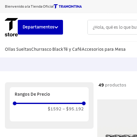
Bienvenido a la Tienda Oficial
¿Hola, qué es lo que b
Departamentos
TÉRMINOS
Ollas Sueltas
Churrasco Black
Té y Café
Accesorios para Mesa
1
.
cuchillo
2
.
sarten
3
.
cubiert
4
.
ollas
49
productos
5
.
acero i
Rangos De Precio
6
.
grano
$1592
–
$95.192
7
.
solar
8
.
cuchillo
9
.
442