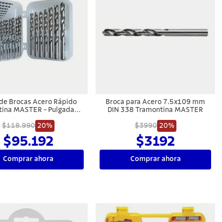
 de Brocas Acero Rápido
Broca para Acero 7.5x109 mm
ina MASTER - Pulgadas -
DIN 338 Tramontina MASTER
26 Piezas
$118.990
20%
$3990
20%
$95.192
$3192
Comprar ahora
Comprar ahora