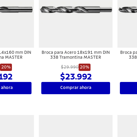
 14x160 mm DIN
Broca para Acero 18x191 mm DIN
Broca p
ina MASTER
338 Tramontina MASTER
338
20%
$29.990
20%
192
$23.992
 ahora
Comprar ahora