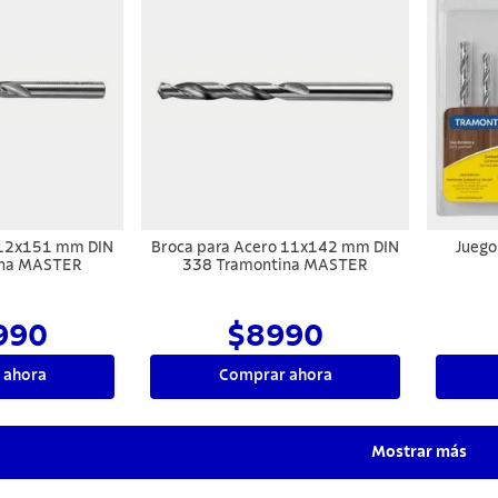
 12x151 mm DIN
Broca para Acero 11x142 mm DIN
Juego
ina MASTER
338 Tramontina MASTER
990
$8990
 ahora
Comprar ahora
Mostrar más