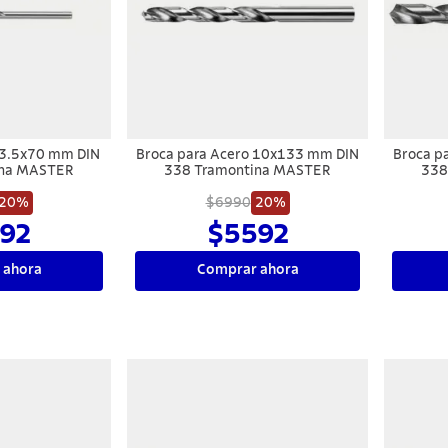
 3.5x70 mm DIN
Broca para Acero 10x133 mm DIN
Broca p
ina MASTER
338 Tramontina MASTER
338
20%
$6990
20%
92
$5592
 ahora
Comprar ahora