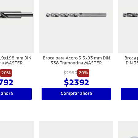
 19x198 mm DIN
Broca para Acero 5.5x93 mm DIN
Broca
ina MASTER
338 Tramontina MASTER
DIN 3
20%
$2990
20%
792
$2392
 ahora
Comprar ahora