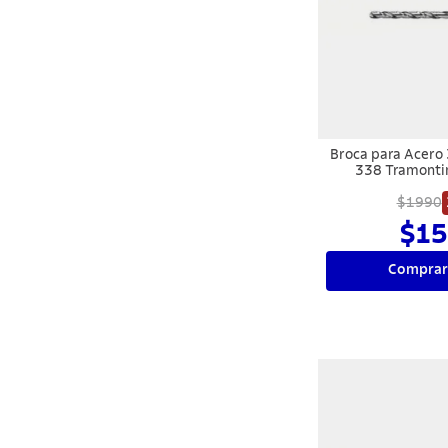
Broca para Acero
338 Tramont
$1990
$15
Comprar