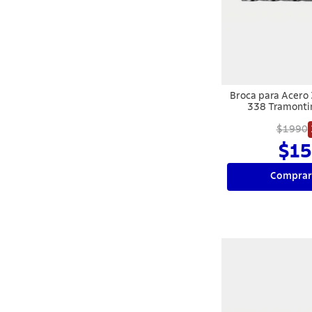
10
.
termo
Broca para Acero
338 Tramont
$1990
$15
Comprar