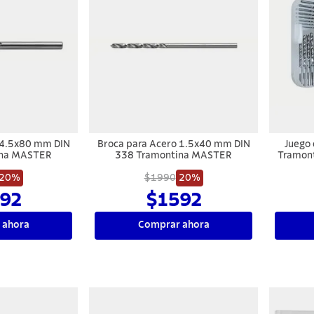
 4.5x80 mm DIN
Broca para Acero 1.5x40 mm DIN
Juego
ina MASTER
338 Tramontina MASTER
Tramont
20%
$1990
20%
92
$1592
 ahora
Comprar ahora