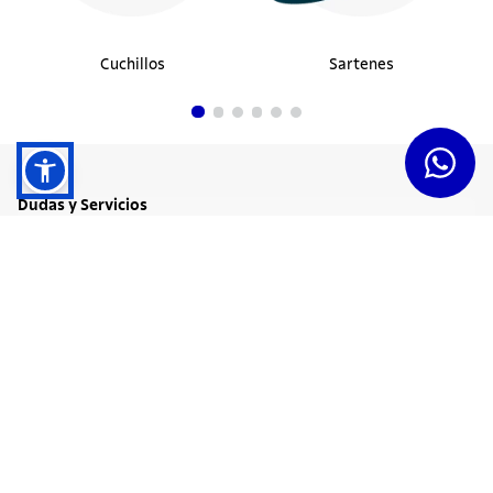
Cuchillos
Sartenes
Dudas y Servicios
Términos y Condiciones
Institucional
Acerca de Tramontina
Responsabilidad Ambiental
Consejos Tramontina
Canal de Denuncias
Conozca Tramontina
Nuestra Historia
Sustentabilidad
Certificados y Apoyadores
Nuestras Fábricas
Tiendas Oficiales
Presencia Global