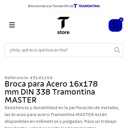
Bienvenido a la Tienda Oficial
0
¿Hola, qué es lo que buscas hoy?
TÉRMINOS MÁS BUSCADOS
1
.
cuchillos
Referencia
:
43141154
2
.
sarten
Broca para Acero 16x178
mm DIN 338 Tramontina
3
.
cubiertos
MASTER
4
.
ollas
Resistencia y durabilidad en la perforación de metales,
5
.
acero inoxidable
las brocas para acero Tramontina MASTER están
disponibles en milímetros y pulgadas. Para un trabajo
6
.
grano