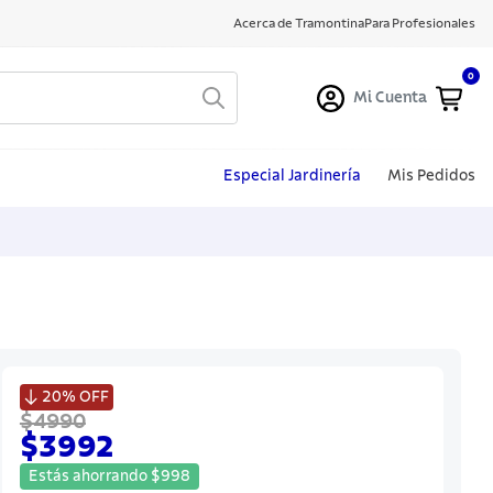
Acerca de Tramontina
Para Profesionales
0
Mi Cuenta
Especial Jardinería
Mis Pedidos

20%
OFF
$4990
$3992
Estás ahorrando
$
998