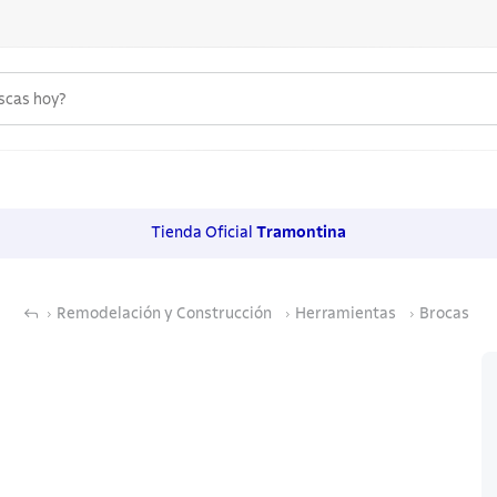
uscas hoy?
 MÁS BUSCADOS
s
Tienda Oficial
Tramontina
os
Remodelación y Construcción
Herramientas
Brocas
noxidable