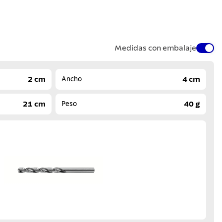
Medidas con embalaje
2 cm
4 cm
Ancho
21 cm
40 g
Peso