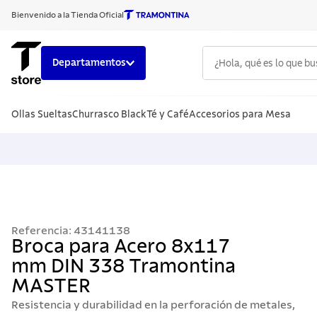
Bienvenido a la Tienda Oficial
¿Hola, qué es lo que b
Departamentos
TÉRMINOS
Ollas Sueltas
Churrasco Black
Té y Café
Accesorios para Mesa
1
.
cuchillo
2
.
sarten
3
.
cubiert
4
.
ollas
5
.
acero i
Referencia
:
43141138
6
.
grano
Broca para Acero 8x117
mm DIN 338 Tramontina
7
.
solar
MASTER
8
.
cuchillo
Resistencia y durabilidad en la perforación de metales,
9
.
442