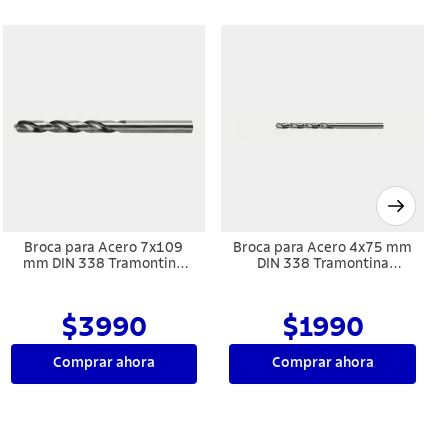
Broca para Acero 17x184
Broca para Acero 14x160
mm DIN 338 Tramontina
mm DIN 338 Tramontina
MASTER
MASTER
$28.990
20%
$18.990
20%
$23.192
$15.192
Comprar ahora
Comprar ahora