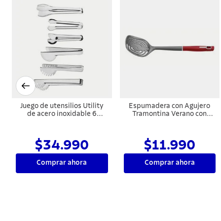
Juego de utensilios Utility
Espumadera con Agujero
de acero inoxidable 6
Tramontina Verano con
piezas Tramontina
Cuenco de Nylon y Mango
de Polipropileno Rojo
$34.990
$11.990
Comprar ahora
Comprar ahora