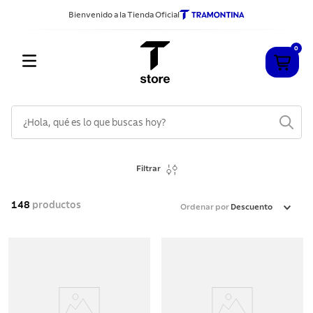
Bienvenido a la Tienda Oficial
0
¿Hola, qué es lo que buscas hoy?
TÉRMINOS MÁS BUSCADOS
Filtrar
1
.
cuchillos
2
.
sarten
148
productos
Ordenar por
Descuento
3
.
cubiertos
4
.
ollas
5
.
acero inoxidable
6
.
grano