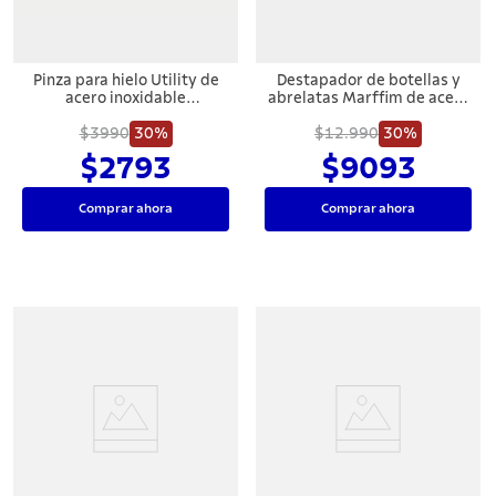
Pinza para hielo Utility de
Destapador de botellas y
acero inoxidable
abrelatas Marffim de acero
Tramontina
inoxidable Tramontina
$3990
30%
$12.990
30%
$2793
$9093
Comprar ahora
Comprar ahora