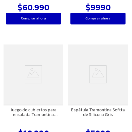
$60.990
$9990
Comprar ahora
Comprar ahora
Juego de cubiertos para
Espátula Tramontina Softta
ensalada Tramontina
de Silicona Gris
Cosmos de acero inoxidable
terminación alto brillo 2
piezas