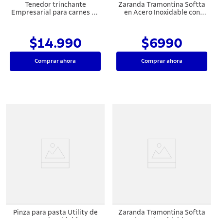
Tenedor trinchante
Zaranda Tramontina Softta
Empresarial para carnes de
en Acero Inoxidable con
acero inoxidable con garra
Mango y Asa en Silicona Gris
para fijar Tramontina
12 cm
$14.990
$6990
Comprar ahora
Comprar ahora
Pinza para pasta Utility de
Zaranda Tramontina Softta