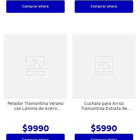
Comprar ahora
Comprar ahora
Pelador Tramontina Verano
Cuchara para Arroz
con Lámina de Acero
Tramontina Extrata de
Inoxidable y Mango de
Acero Inoxidable con Blíster
Polipropileno con Corte
Juliana Rojo
$9990
$5990
Comprar ahora
Comprar ahora