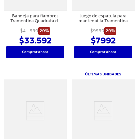
Bandeja para fiambres
Juego de espátula para
Tramontina Quadrata de
mantequilla Tramontina
acero inoxidable con cúpula
Amazonas 6 piezas
$41.990
transparente
20%
$9990
20%
$33.592
$7992
Comprar ahora
Comprar ahora
ÚLTIMAS UNIDADES