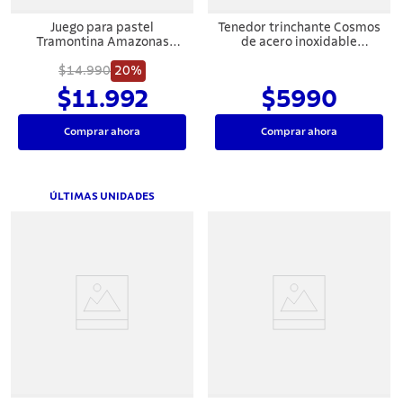
Juego para pastel
Tenedor trinchante Cosmos
Tramontina Amazonas
de acero inoxidable
acero inoxidable 2 pzas.
Tramontina
$14.990
20%
$11.992
$5990
Comprar ahora
Comprar ahora
ÚLTIMAS UNIDADES