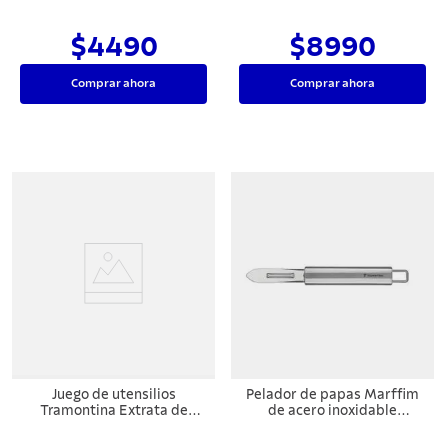
Negro 2,9 cm
16 cm
$4490
$8990
Comprar ahora
Comprar ahora
Juego de utensilios
Pelador de papas Marffim
Tramontina Extrata de
de acero inoxidable
acero inoxidable con
Tramontina
soporte de pared 5 piezas