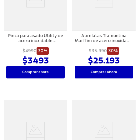
7
.
solar
8
.
cuchillo
9
.
442
Pinza para asado Utility de
Abrelatas Tramontina
10
.
termo
acero inoxidable
Marffim de acero inoxidable
Tramontina
Tramontina
$4990
30%
$35.990
30%
$3493
$25.193
Comprar ahora
Comprar ahora