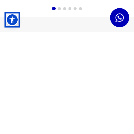
Dudas y Servicios
Términos y Condiciones
Institucional
Acerca de Tramontina
Responsabilidad Ambiental
Consejos Tramontina
Canal de Denuncias
Conozca Tramontina
Nuestra Historia
Sustentabilidad
Certificados y Apoyadores
Nuestras Fábricas
Tiendas Oficiales
Presencia Global
Trabaje en Tramontina
Sala de Prensa
Atención al Cliente