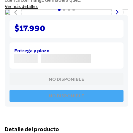
cuenta con mango de madera que...
7
.
solar
Ver más detalles
8
.
cuchillo
9
.
442
$17.990
10
.
termo
Entrega y plazo
NO DISPONIBLE
NO DISPONIBLE
Detalle del producto