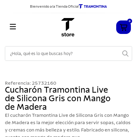
Bienvenido a la Tienda Oficial
0
¿Hola, qué es lo que buscas hoy?
TÉRMINOS MÁS BUSCADOS
1
.
cuchillos
Referencia
:
25732160
2
.
sarten
Cucharón Tramontina Live
de Silicona Gris con Mango
3
.
cubiertos
de Madera
4
.
ollas
El cucharón Tramontina Live de Silicona Gris con Mango
5
.
acero inoxidable
de Madera es la mejor elección para servir sopas, caldos
y cremas con más belleza y estilo. Fabricado en silicona,
6
.
grano