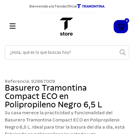
Bienvenido a la Tienda Oficial
0
¿Hola, qué es lo que buscas hoy?
TÉRMINOS MÁS BUSCADOS
1
.
cuchillos
Referencia
:
92867009
2
.
sarten
Basurero Tramontina
Compact ECO en
3
.
cubiertos
Polipropileno Negro 6,5 L
4
.
ollas
Su casa merece la practicidad y funcionalidad del
5
.
acero inoxidable
Basurero Tramontina Compact ECO en Polipropileno
Negro 6,5 L. Ideal para tirar la basura del día a día, está
6
.
grano