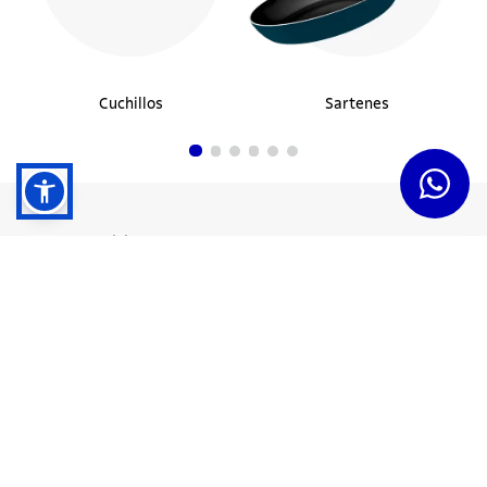
Cuchillos
Sartenes
Dudas y Servicios
Términos y Condiciones
Institucional
Acerca de Tramontina
Responsabilidad Ambiental
Consejos Tramontina
Canal de Denuncias
Conozca Tramontina
Nuestra Historia
Sustentabilidad
Certificados y Apoyadores
Nuestras Fábricas