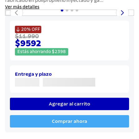
fabricado en polipropileno inyectado y ga...
7
.
solar
Ver más detalles
8
.
cuchillo
9
.
442

20%
OFF
$11.990
10
.
termo
$9592
Estás ahorrando
$
2398
Entrega y plazo
Agregar al carrito
Comprar ahora