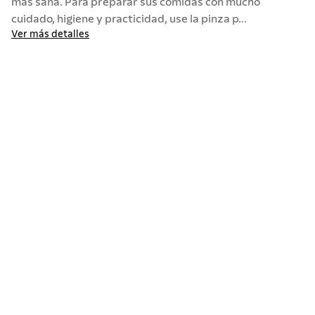
más sana. Para preparar sus comidas con mucho
cuidado, higiene y practicidad, use la pinza p...
10
.
termo
Ver más detalles