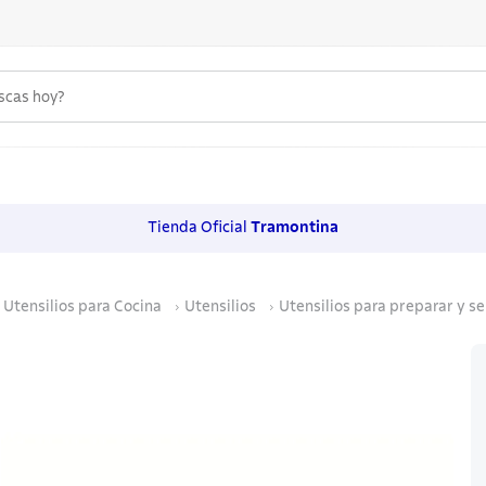
uscas hoy?
 MÁS BUSCADOS
s
Tienda Oficial
Tramontina
os
Utensilios para Cocina
Utensilios
Utensilios para preparar y se
noxidable