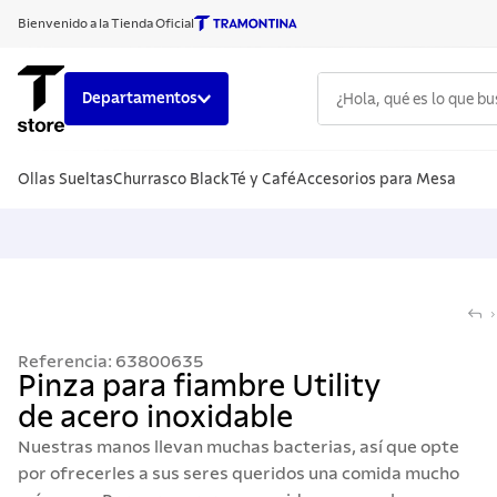
Bienvenido a la Tienda Oficial
¿Hola, qué es lo que b
Departamentos
TÉRMINOS
Ollas Sueltas
Churrasco Black
Té y Café
Accesorios para Mesa
1
.
cuchillo
2
.
sarten
3
.
cubiert
4
.
ollas
5
.
acero i
Referencia
:
63800635
6
.
442
Pinza para fiambre Utility
de acero inoxidable
7
.
grano
Nuestras manos llevan muchas bacterias, así que opte
8
.
solar
por ofrecerles a sus seres queridos una comida mucho
9
.
cuchillo