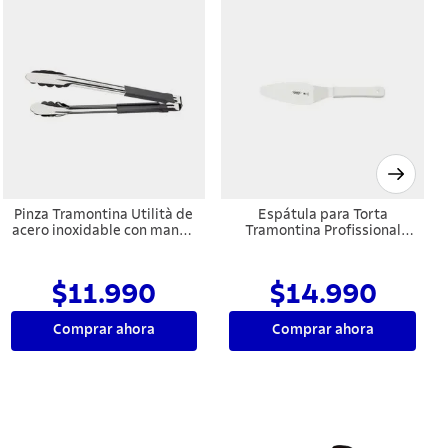
Pinza Tramontina Utilità de
Espátula para Torta
acero inoxidable con mango
Tramontina Profissional
revestido de goma gris 30
Master con Lámina en
cm
Acero Inoxidable y Mango
de Polipropileno Blanco
$11.990
$14.990
6x2,1/4"
Comprar ahora
Comprar ahora