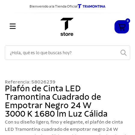
Bienvenido a la Tienda Oficial
0
¿Hola, qué es lo que buscas hoy?
TÉRMINOS MÁS BUSCADOS
1
.
cuchillos
Referencia
:
58026239
2
.
sarten
Plafón de Cinta LED
Tramontina Cuadrado de
3
.
cubiertos
Empotrar Negro 24 W
4
.
acero inoxidable
3000 K 1680 lm Luz Cálida
5
.
ollas
Con su diseño ligero, fino y elegante, el plafón de cinta
6
.
grano
LED Tramontina cuadrado de empotrar negro 24 W