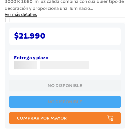
3000 K 1680 lm luz cálida combina con cualquier tipo de
7
.
cuchillo
decoración y proporciona una iluminació...
8
.
solar
Ver más detalles
9
.
termo
10
.
allegra
$21.990
Entrega y plazo
NO DISPONIBLE
NO DISPONIBLE
COMPRAR POR MAYOR