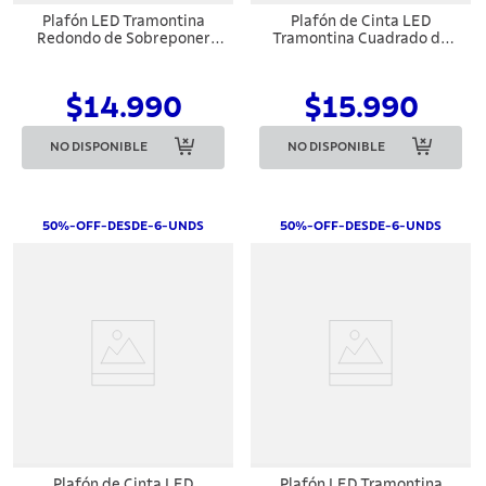
Plafón LED Tramontina
Plafón de Cinta LED
Redondo de Sobreponer
Tramontina Cuadrado de
1260 lm 18 W 6500 K Luz
Sobreponer Negro 18 W
Blanca
3000 K 1250 lm Luz Cálida
$14.990
$15.990
NO DISPONIBLE
NO DISPONIBLE
50%-OFF-DESDE-6-UNDS
50%-OFF-DESDE-6-UNDS
Plafón de Cinta LED
Plafón LED Tramontina