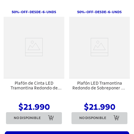
50%-OFF-DESDE-6-UNDS
50%-OFF-DESDE-6-UNDS
Plafón de Cinta LED
Plafón LED Tramontina
Tramontina Redondo de
Redondo de Sobreponer 24
Sobreponer Blanco 24 W
W 6500 K Luz Blanca
4000 K 1680 lm Luz Neutra
$21.990
$21.990
NO DISPONIBLE
NO DISPONIBLE