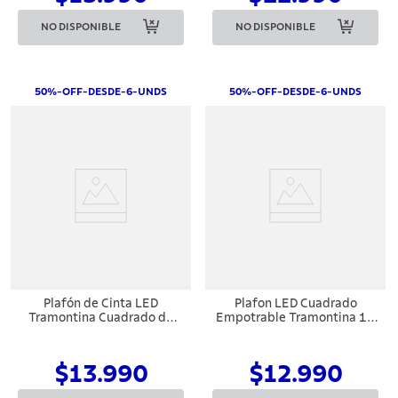
NO DISPONIBLE
NO DISPONIBLE
50%-OFF-DESDE-6-UNDS
50%-OFF-DESDE-6-UNDS
Plafón de Cinta LED
Plafon LED Cuadrado
Tramontina Cuadrado de
Empotrable Tramontina 12
Empotrar Blanco 18 W
W 4000 K Luz Neutra Bivolt
4000 K 1250 lm Luz Neutra
$13.990
$12.990