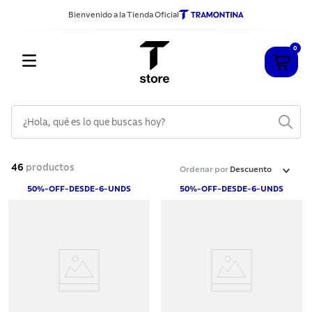
Bienvenido a la Tienda Oficial
0
¿Hola, qué es lo que buscas hoy?
TÉRMINOS MÁS BUSCADOS
46
productos
Ordenar por
Descuento
1
.
cuchillos
50%-OFF-DESDE-6-UNDS
50%-OFF-DESDE-6-UNDS
2
.
sarten
3
.
cubiertos
4
.
ollas
5
.
acero inoxidable
6
.
grano