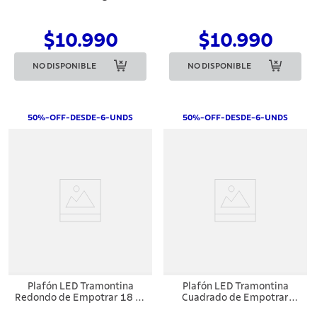
Empotrar, 480 lm, 6 W,
Empotrar Blanco 12 W
Bivolt, 3000 K, Luz Cálida
3000 K 840 lm Luz Cálida
$10.990
$10.990
NO DISPONIBLE
NO DISPONIBLE
50%-OFF-DESDE-6-UNDS
50%-OFF-DESDE-6-UNDS
Plafón LED Tramontina
Plafón LED Tramontina
Redondo de Empotrar 18 W
Cuadrado de Empotrar
6500 K Luz Blanca
Negro 18 W 6500 K Luz