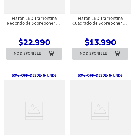
7
.
442
8
.
solar
Plafón LED Tramontina
Plafón LED Tramontina
Redondo de Sobreponer 24
Cuadrado de Sobreponer 12
9
.
cuchillo
W Bivolt 3000 K Luz
W 3000 K Luz Amarilla
Amarilla
10
.
allegra
$22.990
$13.990
NO DISPONIBLE
NO DISPONIBLE
50%-OFF-DESDE-6-UNDS
50%-OFF-DESDE-6-UNDS