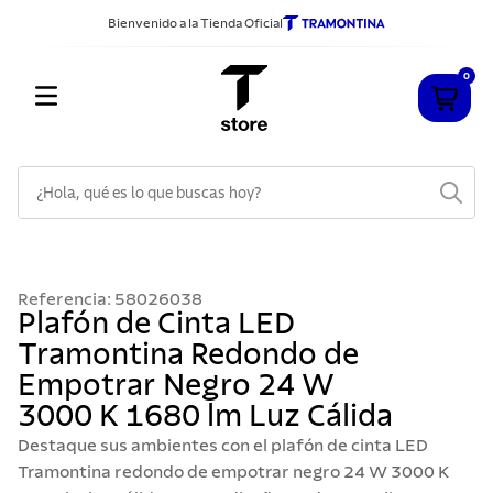
Bienvenido a la Tienda Oficial
0
¿Hola, qué es lo que buscas hoy?
TÉRMINOS MÁS BUSCADOS
1
.
cuchillos
Referencia
:
58026038
2
.
sarten
Plafón de Cinta LED
Tramontina Redondo de
3
.
cubiertos
Empotrar Negro 24 W
4
.
ollas
3000 K 1680 lm Luz Cálida
5
.
acero inoxidable
Destaque sus ambientes con el plafón de cinta LED
6
.
grano
Tramontina redondo de empotrar negro 24 W 3000 K