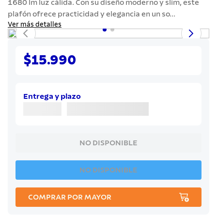
1680 lm luz cálida. Con su diseño moderno y slim, este
7
.
442
plafón ofrece practicidad y elegancia en un so...
8
.
solar
Ver más detalles
9
.
cuchillo
10
.
termo
$15.990
Entrega y plazo
NO DISPONIBLE
NO DISPONIBLE
COMPRAR POR MAYOR