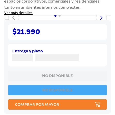
espacios corporativos, comerciales y residenciales,
7
.
grano
tanto en ambientes internos como exter...
8
.
solar
Ver más detalles
9
.
cuchillo
10
.
termo
$21.990
Entrega y plazo
NO DISPONIBLE
NO DISPONIBLE
COMPRAR POR MAYOR