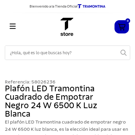
Bienvenido a la Tienda Oficial
0
¿Hola, qué es lo que buscas hoy?
TÉRMINOS MÁS BUSCADOS
1
.
cuchillos
Referencia
:
58026236
2
.
sarten
Plafón LED Tramontina
Cuadrado de Empotrar
3
.
cubiertos
Negro 24 W 6500 K Luz
4
.
ollas
Blanca
5
.
acero inoxidable
El plafón LED Tramontina cuadrado de empotrar negro
6
.
442
24 W 6500 K luz blanca, es la elección ideal para usar en