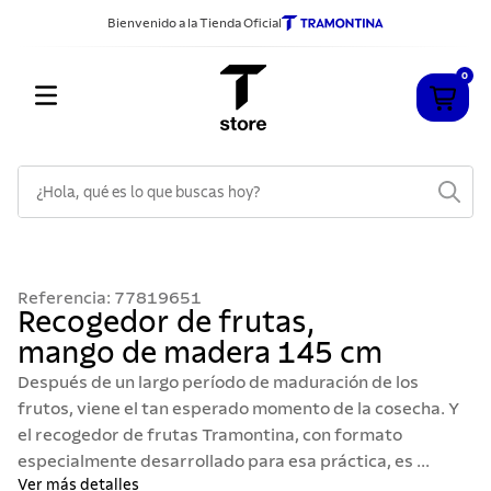
Bienvenido a la Tienda Oficial
0
¿Hola, qué es lo que buscas hoy?
TÉRMINOS MÁS BUSCADOS
1
.
cuchillos
Referencia
:
77819651
2
.
sarten
Recogedor de frutas,
mango de madera 145 cm
3
.
cubiertos
Después de un largo período de maduración de los
4
.
acero inoxidable
frutos, viene el tan esperado momento de la cosecha. Y
5
.
ollas
el recogedor de frutas Tramontina, con formato
especialmente desarrollado para esa práctica, es ...
6
.
grano
Ver más detalles