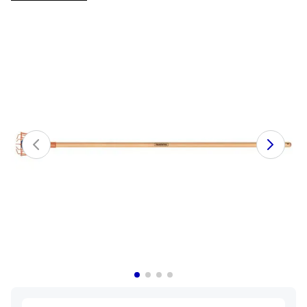
7
.
cuchillo
8
.
solar
9
.
termo
10
.
allegra