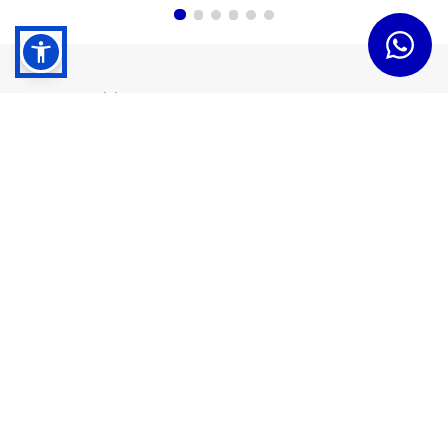
Dudas y Servicios
Términos y Condiciones
Institucional
Acerca de Tramontina
Responsabilidad Ambiental
Consejos Tramontina
Canal de Denuncias
Conozca Tramontina
Nuestra Historia
Sustentabilidad
Certificados y Apoyadores
Nuestras Fábricas
Tiendas Oficiales
Presencia Global
Trabaje en Tramontina
Sala de Prensa
Atención al Cliente
Horario de atención: