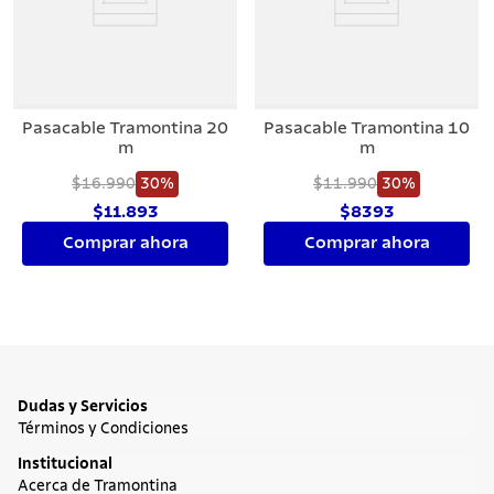
7
.
442
8
.
solar
9
.
cuchillo
Pasacable Tramontina 20
Pasacable Tramontina 10
10
.
allegra
m
m
$16.990
30%
$11.990
30%
$11.893
$8393
Comprar ahora
Comprar ahora
Dudas y Servicios
Términos y Condiciones
Institucional
Acerca de Tramontina