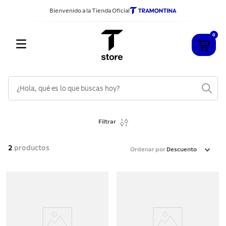
Bienvenido a la Tienda Oficial
0
¿Hola, qué es lo que buscas hoy?
TÉRMINOS MÁS BUSCADOS
Filtrar
1
.
cuchillos
2
.
sarten
2
productos
Ordenar por
Descuento
3
.
cubiertos
4
.
ollas
5
.
acero inoxidable
6
.
grano