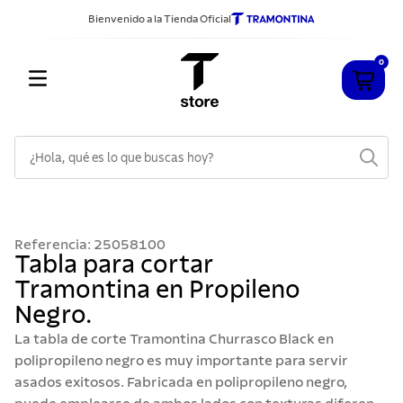
Bienvenido a la Tienda Oficial
0
¿Hola, qué es lo que buscas hoy?
TÉRMINOS MÁS BUSCADOS
1
.
cuchillos
Referencia
:
25058100
2
.
sarten
Tabla para cortar
Tramontina en Propileno
3
.
cubiertos
Negro.
4
.
ollas
La tabla de corte Tramontina Churrasco Black en
5
.
acero inoxidable
polipropileno negro es muy importante para servir
asados exitosos. Fabricada en polipropileno negro,
6
.
grano