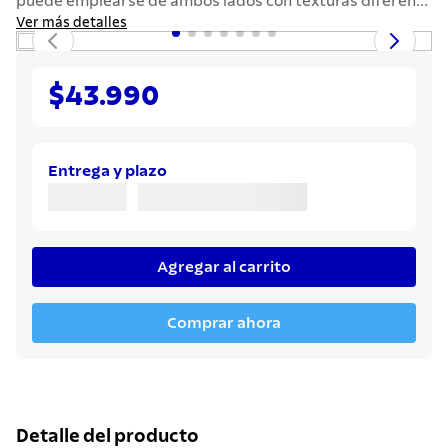
puede emplearse de ambos lados con texturas diferen...
7
.
solar
Ver más detalles
8
.
cuchillo
9
.
442
$43.990
10
.
termo
Entrega y plazo
Agregar al carrito
Comprar ahora
Detalle del producto