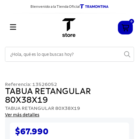
Bienvenido a la Tienda Oficial
0
¿Hola, qué es lo que buscas hoy?
TÉRMINOS MÁS BUSCADOS
1
.
cuchillos
Referencia
:
13526052
2
.
sarten
TABUA RETANGULAR
80X38X19
3
.
cubiertos
TABUA RETANGULAR 80X38X19
4
.
acero inoxidable
Ver más detalles
5
.
ollas
$67.990
6
.
grano