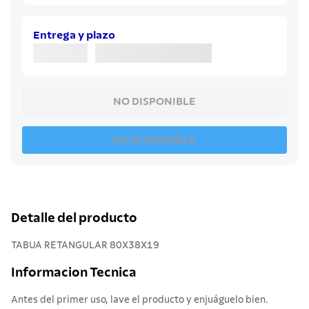
7
.
cuchillo
8
.
solar
Entrega y plazo
9
.
allegra
10
.
termo
NO DISPONIBLE
NO DISPONIBLE
Detalle del producto
TABUA RETANGULAR 80X38X19
Informacion Tecnica
Antes del primer uso, lave el producto y enjuáguelo bien.