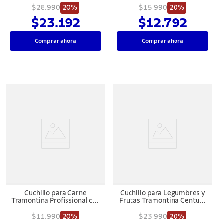
y Mango de Madera Natural
$28.990
20%
$15.990
20%
8"
$23.192
$12.792
Comprar ahora
Comprar ahora
Cuchillo para Carne
Cuchillo para Legumbres y
Tramontina Profissional con
Frutas Tramontina Century
Lámina de Acero Inoxidable
con Lámina en Acero
y Mango de Polipropileno
$11.990
20%
Inoxidable y Mango en
$23.990
20%