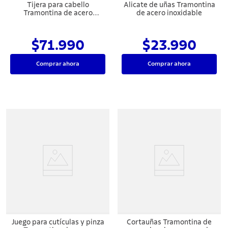
Tijera para cabello
Alicate de uñas Tramontina
Tramontina de acero
de acero inoxidable
inoxidable con filo desbaste
y apoyo fijo para el dedo, 6"
$71.990
$23.990
Comprar ahora
Comprar ahora
Juego para cutículas y pinza
Cortauñas Tramontina de