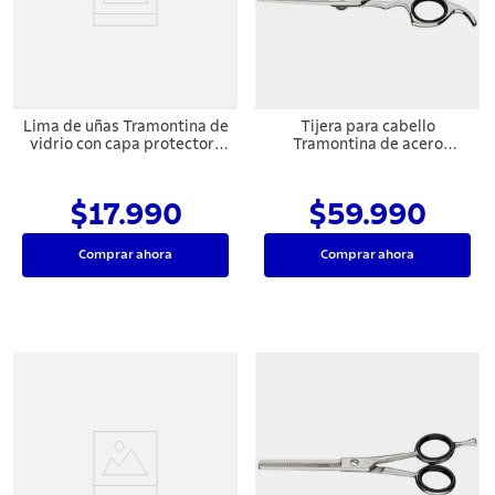
7
.
442
8
.
solar
9
.
cuchillo
Lima de uñas Tramontina de
Tijera para cabello
10
.
allegra
vidrio con capa protectora
Tramontina de acero
de terciopelo.
inoxidable con filo de navaja
y apoyo fijo para el dedo,
5,5"
$17.990
$59.990
Comprar ahora
Comprar ahora