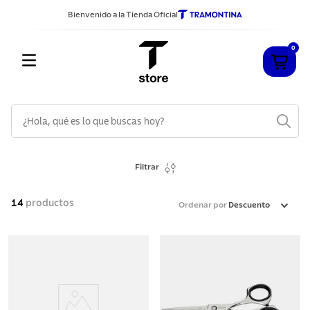
Bienvenido a la Tienda Oficial
0
¿Hola, qué es lo que buscas hoy?
TÉRMINOS MÁS BUSCADOS
Filtrar
1
.
cuchillos
2
.
sarten
14
productos
Ordenar por
Descuento
3
.
cubiertos
4
.
ollas
5
.
acero inoxidable
6
.
grano