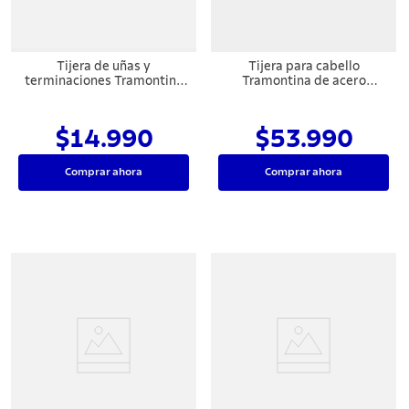
Tijera de uñas y
Tijera para cabello
terminaciones Tramontina
Tramontina de acero
de acero inoxidable, 3,5"
inoxidable con filo láser, 6"
$14.990
$53.990
Comprar ahora
Comprar ahora