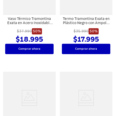
Vaso Térmico Tramontina
Termo Tramontina Exata en
Exata en Acero Inoxidable
Plástico Negro con Ampolla
sin Tapa 550 ml
de Vidrio 1,8 L
$37.990
50%
$35.990
50%
$18.995
$17.995
Comprar ahora
Comprar ahora