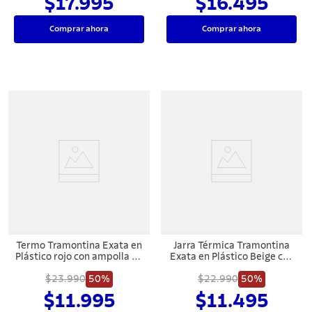
$17.995
$16.495
Comprar ahora
Comprar ahora
Termo Tramontina Exata en
Jarra Térmica Tramontina
Plástico rojo con ampolla de
Exata en Plástico Beige con
vidrio de 1 L
Ampolla de Vidrio 1 L
$23.990
50%
$22.990
50%
$11.995
$11.495