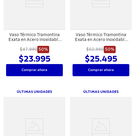
7
.
442
8
.
solar
9
.
cuchillo
Vaso Térmico Tramontina
Vaso Térmico Tramontina
10
.
allegra
Exata en Acero Inoxidable
Exata en Acero Inoxidable
con Tapa 550 ml
Blanco con Tapa 550 ml
$47.990
50%
$50.990
50%
$23.995
$25.495
Comprar ahora
Comprar ahora
ÚLTIMAS UNIDADES
ÚLTIMAS UNIDADES