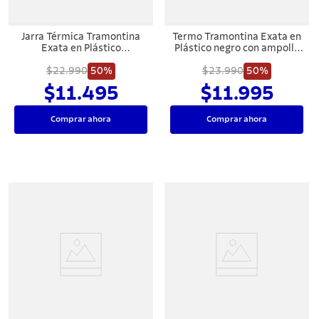
Jarra Térmica Tramontina
Termo Tramontina Exata en
Exata en Plástico
Plástico negro con ampolla
Marmolado Rosa 1 L
de vidrio de 1 L
$22.990
50%
$23.990
50%
$11.495
$11.995
Comprar ahora
Comprar ahora