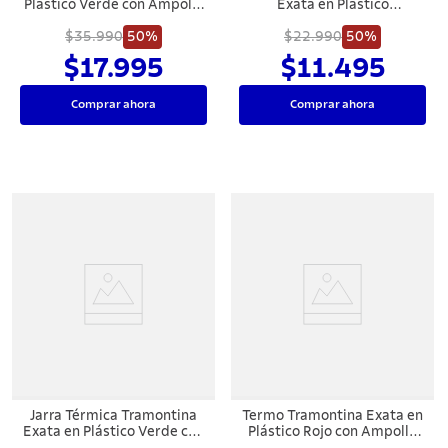
Plástico Verde con Ampolla
Exata en Plástico
de Vidrio 1,8 L
Marmolado Azul 1 L
$35.990
50%
$22.990
50%
$17.995
$11.495
Comprar ahora
Comprar ahora
Jarra Térmica Tramontina
Termo Tramontina Exata en
Exata en Plástico Verde con
Plástico Rojo con Ampolla
Ampolla de Vidrio 1 L
de Vidrio y Tapa Roscable 1