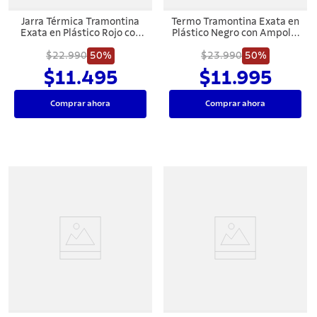
Jarra Térmica Tramontina
Termo Tramontina Exata en
Exata en Plástico Rojo con
Plástico Negro con Ampolla
Ampolla de Vidrio 1 L
de Vidrio y Tapa Roscable 1
$22.990
50%
$23.990
L
50%
$11.495
$11.995
Comprar ahora
Comprar ahora