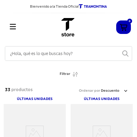
Bienvenido a la Tienda Oficial
0
¿Hola, qué es lo que buscas hoy?
TÉRMINOS MÁS BUSCADOS
Filtrar
1
.
cuchillos
2
.
sarten
33
productos
Ordenar por
Descuento
3
.
cubiertos
ÚLTIMAS UNIDADES
ÚLTIMAS UNIDADES
4
.
ollas
5
.
acero inoxidable
6
.
grano