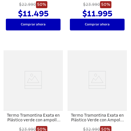
$22.990
50%
$23.990
L
50%
$11.495
$11.995
Comprar ahora
Comprar ahora
Termo Tramontina Exata en
Termo Tramontina Exata en
Plástico verde con ampolla
Plástico Verde con Ampolla
de vidrio de 1 L
de Vidrio 1 L
$23.990
50%
$32.990
50%