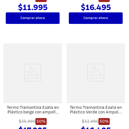
$11.995
$16.495
Comprar ahora
Comprar ahora
Termo Tramontina Exata en
Termo Tramontina Exata en
Plástico beige con ampolla
Plástico Verde con Ampolla
de vidrio de 1,8 L
de Vidrio 1 L
$35.990
50%
$32.990
50%