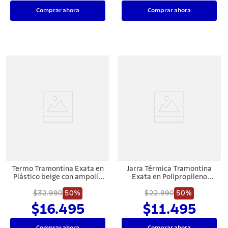
Comprar ahora
Comprar ahora
Termo Tramontina Exata en
Jarra Térmica Tramontina
Plástico beige con ampolla
Exata en Polipropileno
de vidrio de 1 L
Marmolado Crema 1 L
$32.990
50%
$22.990
50%
$16.495
$11.495
Comprar ahora
Comprar ahora