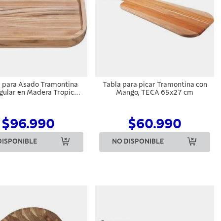
 para Asado Tramontina
Tabla para picar Tramontina con
gular en Madera Tropical
Mango, TECA 65x27 cm
bado Natural 40 x 25 cm
$96.990
$60.990
DISPONIBLE
NO DISPONIBLE