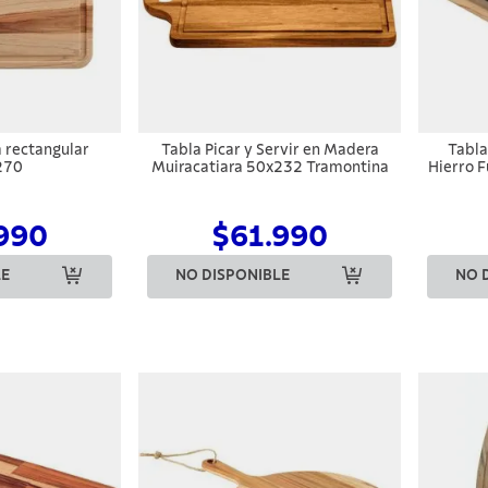
a rectangular
Tabla Picar y Servir en Madera
Tabla
270
Muiracatiara 50x232 Tramontina
Hierro 
990
$61.990
LE
NO DISPONIBLE
NO 