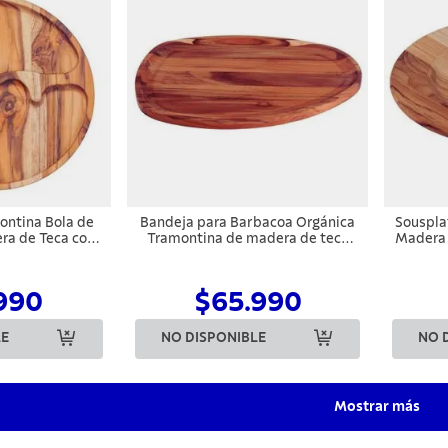
ontina Bola de
Bandeja para Barbacoa Orgánica
Souspla
ra de Teca con
Tramontina de madera de teca
Madera 
eite Mineral
FSC con acabado de aceite
A
mineral 44x33 cm
990
$65.990
LE
NO DISPONIBLE
NO 
Mostrar más