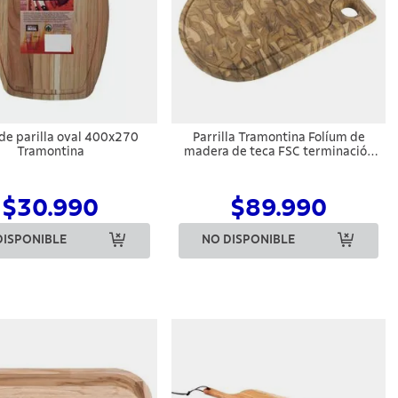
de parilla oval 400x270
Parrilla Tramontina Folíum de
Tramontina
madera de teca FSC terminación
al aceite 45 cm
$30.990
$89.990
DISPONIBLE
NO DISPONIBLE