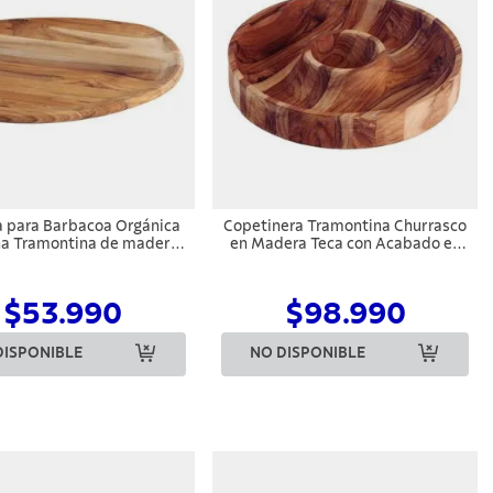
 para Barbacoa Orgánica
Copetinera Tramontina Churrasco
a Tramontina de madera
en Madera Teca con Acabado en
eca FSC con acabado de
Aceite Mineral 31,5 x 31,5 cm
te mineral 37x29,8 cm
$53.990
$98.990
DISPONIBLE
NO DISPONIBLE