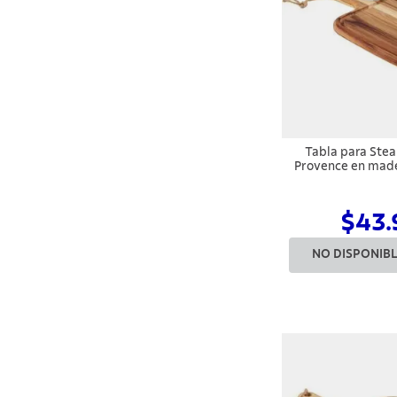
Tabla para Ste
Provence en made
40x2
$43.
NO DISPONIB