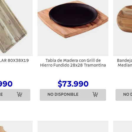
LAR 80X38X19
Tabla de Madera con Grill de
Bandeja
Hierro Fundido 28x28 Tramontina
Median
de t
acei
990
$73.990
LE
NO DISPONIBLE
NO 