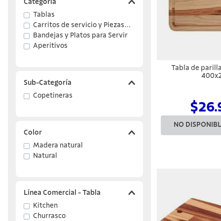
Categoría
Tablas
10
.
termo
Carritos de servicio y Piezas
para Servir
Bandejas y Platos para Servir
Aperitivos
Tabla de parill
400x
Sub-Categoría
Copetineras
$26.
NO DISPONIB
Color
Madera natural
Natural
Línea Comercial - Tabla
Kitchen
Churrasco