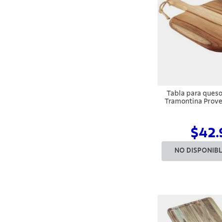
Tabla para ques
Tramontina Prov
de teca FSC con
$42.
NO DISPONIB