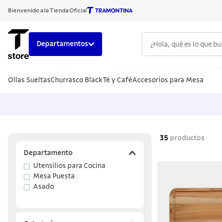
Bienvenido a la Tienda Oficial
¿Hola, qué es lo que b
Departamentos
TÉRMINOS
Ollas Sueltas
Churrasco Black
Té y Café
Accesorios para Mesa
1
.
cuchillo
2
.
sarten
3
.
cubiert
4
.
ollas
35
productos
5
.
acero i
Departamento
Utensilios para Cocina
6
.
grano
Mesa Puesta
7
.
442
Asado
8
.
solar
9
.
cuchillo