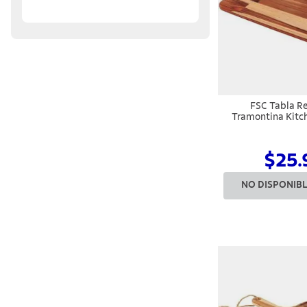
FSC Tabla R
Tramontina Kitc
Teca 34x
$25.
NO DISPONIB