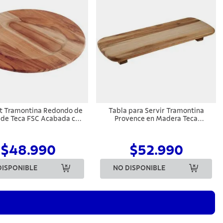
t Tramontina Redondo de
Tabla para Servir Tramontina
de Teca FSC Acabada con
Provence en Madera Teca
ceite Mineral 33 cm
50x18x5,6 cm
$48.990
$52.990
DISPONIBLE
NO DISPONIBLE