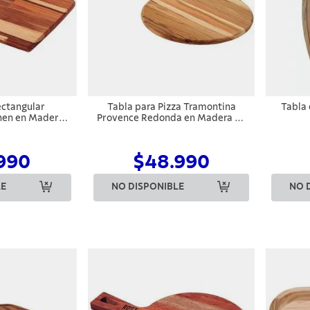
ectangular
Tabla para Pizza Tramontina
Tabla 
hen en Madera
Provence Redonda en Madera de
23,3 cm
Teca FSC
990
$48.990
LE
NO DISPONIBLE
NO 