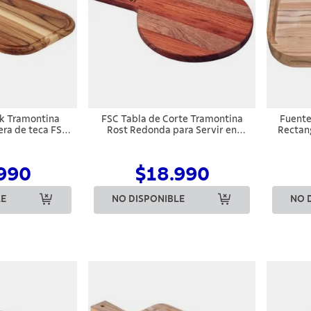
ak Tramontina
FSC Tabla de Corte Tramontina
Fuente
ra de teca FSC
Rost Redonda para Servir en
Rectan
8cm
Madera de Jatoba Combinada con
con Aca
Mango y Acabado al Aceite 34 x
23 cm
990
$18.990
LE
NO DISPONIBLE
NO 