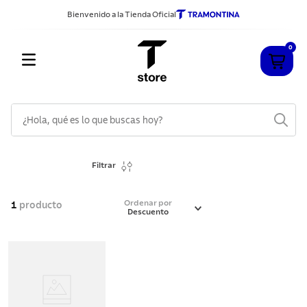
Bienvenido a la Tienda Oficial
0
¿Hola, qué es lo que buscas hoy?
TÉRMINOS MÁS BUSCADOS
Filtrar
1
.
cuchillos
2
.
sarten
Ordenar por
1
producto
Descuento
3
.
cubiertos
4
.
acero inoxidable
5
.
ollas
6
.
grano