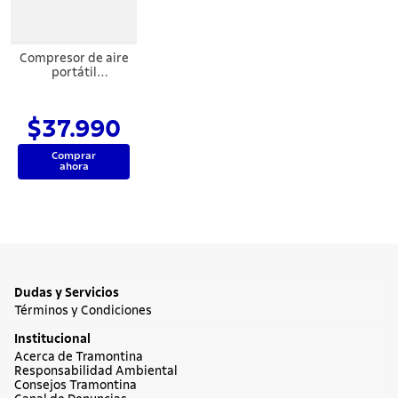
7
.
cuchillo
8
.
solar
Compresor de aire
9
.
termo
portátil
Tramontina para
automóviles con
10
.
allegra
300 psi, 50 W y 12
$37.990
V
Comprar
ahora
Dudas y Servicios
Términos y Condiciones
Institucional
Acerca de Tramontina
Responsabilidad Ambiental
Consejos Tramontina