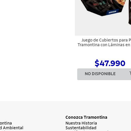
Juego de Cubiertos para P
Tramontina con Láminas en
Inoxidable y Mangos de M
Tratada Polywood Castaño
Piezas
$47.990
NO DISPONIBLE
Conozca Tramontina
ontina
Nuestra Historia
d Ambiental
Sustentabilidad