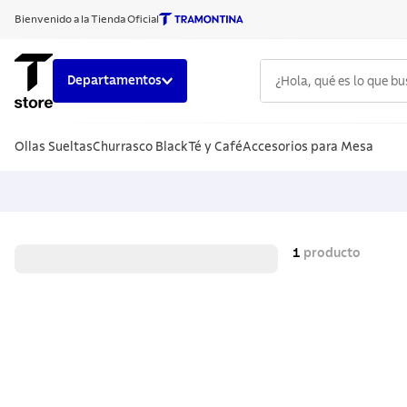
Bienvenido a la Tienda Oficial
¿Hola, qué es lo que b
Departamentos
TÉRMINOS
Ollas Sueltas
Churrasco Black
Té y Café
Accesorios para Mesa
1
.
cuchillo
2
.
sarten
3
.
cubiert
4
.
ollas
1
producto
5
.
acero i
6
.
grano
7
.
442
8
.
solar
9
.
cuchillo