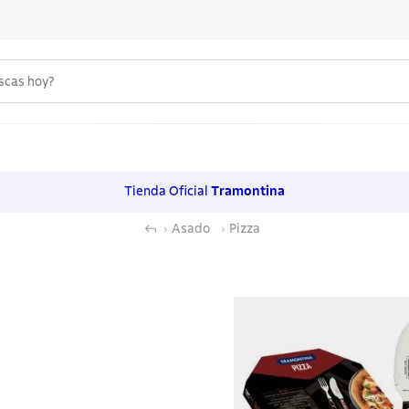
uscas hoy?
 MÁS BUSCADOS
s
Tienda Oficial
Tramontina
os
Asado
Pizza
noxidable