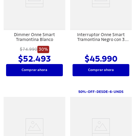
7
.
442
8
.
solar
9
.
cuchillo
Dimmer Onne Smart
Interruptor Onne Smart
10
.
termo
Tramontina Blanco
Tramontina Negro con 3
Teclas
$74.990
30%
$52.493
$45.990
Comprar ahora
Comprar ahora
50%-OFF-DESDE-6-UNDS