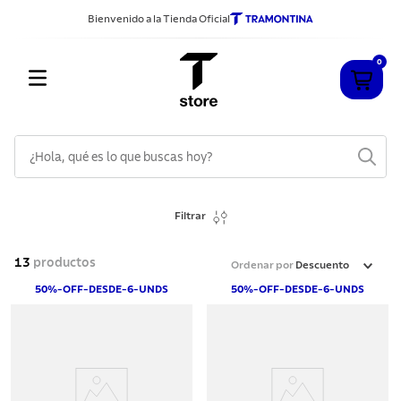
Bienvenido a la Tienda Oficial
0
¿Hola, qué es lo que buscas hoy?
TÉRMINOS MÁS BUSCADOS
Filtrar
1
.
cuchillos
2
.
sarten
13
productos
Ordenar por
Descuento
3
.
cubiertos
50%-OFF-DESDE-6-UNDS
50%-OFF-DESDE-6-UNDS
4
.
ollas
5
.
acero inoxidable
6
.
grano