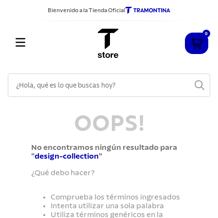
Bienvenido a la Tienda Oficial
0
¿Hola, qué es lo que buscas hoy?
TÉRMINOS MÁS BUSCADOS
OOPS!
1
.
cuchillos
2
.
sarten
No encontramos ningún resultado para
3
.
cubiertos
"
design-collection
"
4
.
¿Qué debo hacer?
acero inoxidable
5
.
ollas
Comprueba los términos ingresados
Intenta utilizar una sola palabra
6
.
grano
Utiliza términos genéricos en la