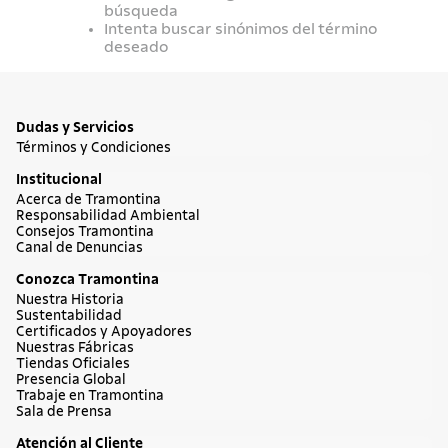
búsqueda
7
.
cuchillo
Intenta buscar sinónimos del término
8
.
solar
deseado
9
.
allegra
10
.
termo
Dudas y Servicios
Términos y Condiciones
Institucional
Acerca de Tramontina
Responsabilidad Ambiental
Consejos Tramontina
Canal de Denuncias
Conozca Tramontina
Nuestra Historia
Sustentabilidad
Certificados y Apoyadores
Nuestras Fábricas
Tiendas Oficiales
Presencia Global
Trabaje en Tramontina
Sala de Prensa
Atención al Cliente