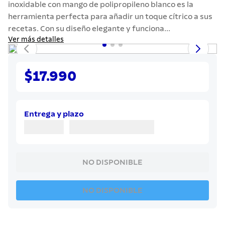
inoxidable con mango de polipropileno blanco es la
7
.
442
herramienta perfecta para añadir un toque cítrico a sus
8
.
solar
recetas. Con su diseño elegante y funciona...
Ver más detalles
9
.
cuchillo
10
.
termo
$17.990
Entrega y plazo
NO DISPONIBLE
NO DISPONIBLE