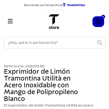
Bienvenido a la Tienda Oficial
0
¿Hola, qué es lo que buscas hoy?
TÉRMINOS MÁS BUSCADOS
1
.
cuchillos
Referencia
:
25609180
2
.
sarten
Exprimidor de Limón
Tramontina Utilità en
3
.
cubiertos
Acero Inoxidable con
4
.
ollas
Mango de Polipropileno
5
.
acero inoxidable
Blanco
6
.
grano
El exprimidor de limón Tramontina Utilità en acero