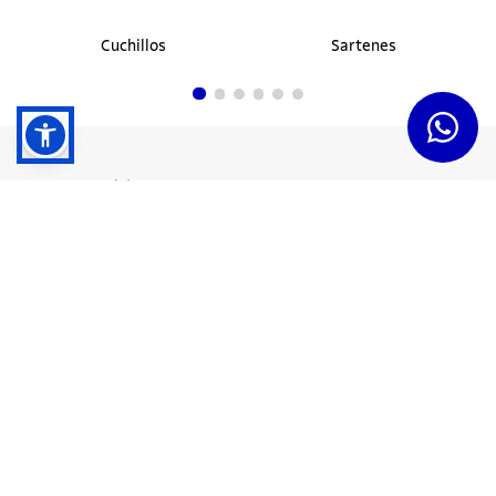
Cuchillos
Sartenes
Dudas y Servicios
Términos y Condiciones
Institucional
Acerca de Tramontina
Responsabilidad Ambiental
Consejos Tramontina
Canal de Denuncias
Conozca Tramontina
Nuestra Historia
Sustentabilidad
Certificados y Apoyadores
Nuestras Fábricas
Tiendas Oficiales
Presencia Global
Trabaje en Tramontina