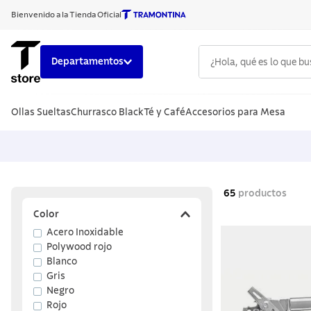
Bienvenido a la Tienda Oficial
¿Hola, qué es lo que b
Departamentos
TÉRMINOS
Ollas Sueltas
Churrasco Black
Té y Café
Accesorios para Mesa
1
.
cuchillo
2
.
sarten
3
.
cubiert
4
.
ollas
65
productos
5
.
acero i
Color
Acero Inoxidable
6
.
grano
Polywood rojo
7
.
442
Blanco
Gris
8
.
solar
Negro
Rojo
9
.
cuchillo