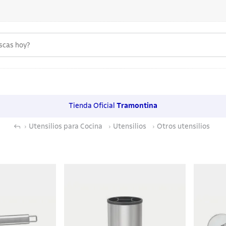
uscas hoy?
 MÁS BUSCADOS
s
Tienda Oficial
Tramontina
os
Utensilios para Cocina
Utensilios
Otros utensilios
noxidable