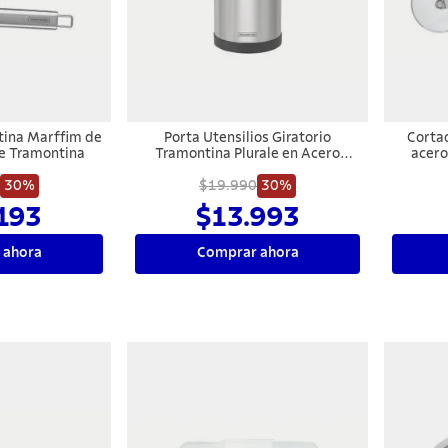
tina Marffim de
Porta Utensilios Giratorio
Corta
le Tramontina
Tramontina Plurale en Acero
acero
Inoxidable
30%
$19.990
30%
193
$13.993
 ahora
Comprar ahora