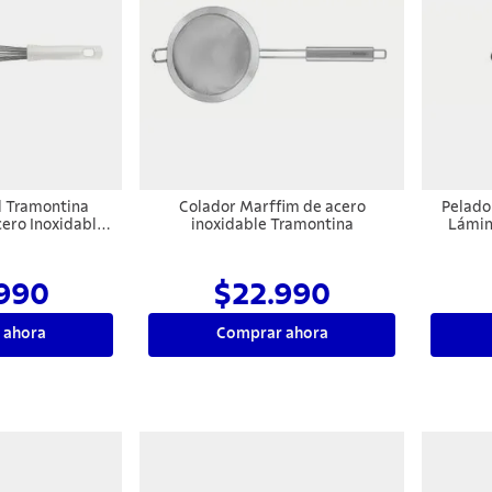
l Tramontina
Colador Marffim de acero
Pelado
cero Inoxidable
inoxidable Tramontina
Lámin
olipropileno
Mango d
40 cm
990
$22.990
 ahora
Comprar ahora