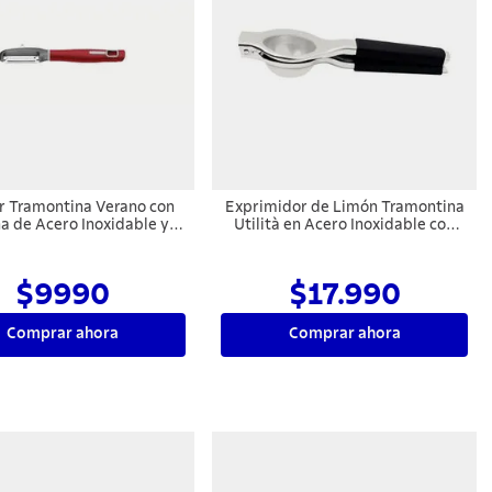
r Tramontina Verano con
Exprimidor de Limón Tramontina
a de Acero Inoxidable y
Utilità en Acero Inoxidable con
e Polipropileno con Corte
Mango de Polipropileno Negro
Juliana Rojo
$9990
$17.990
Comprar ahora
Comprar ahora