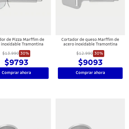
dor de Pizza Marffim de
Cortador de queso Marffim de
 inoxidable Tramontina
acero inoxidable Tramontina
$13.990
30%
$12.990
30%
$9793
$9093
Comprar ahora
Comprar ahora