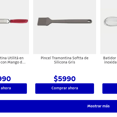
ina Utilità en
Pincel Tramontina Softta de
Batidor
e con Mango de
Silicona Gris
inoxida
ase Revestida de
izante Rojo
990
$5990
 ahora
Comprar ahora
Mostrar más