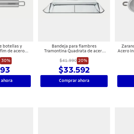
 botellas y
Bandeja para fiambres
Zarand
fim de acero
Tramontina Quadrata de acero
Acero I
Tramontina
inoxidable con cúpula
en
30%
$41.990
transparente
20%
93
$33.592
 ahora
Comprar ahora