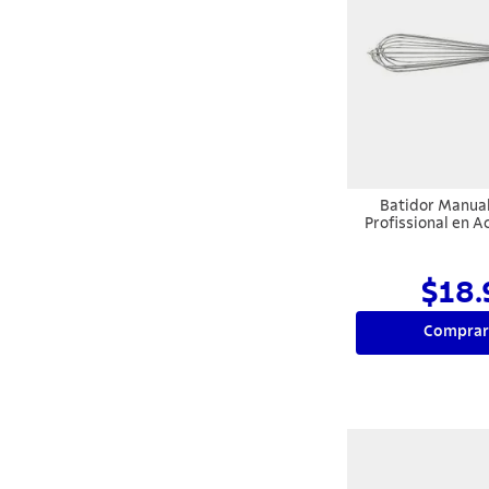
Batidor Manua
Profissional en A
con Mango de P
Blanco 
$18.
Comprar