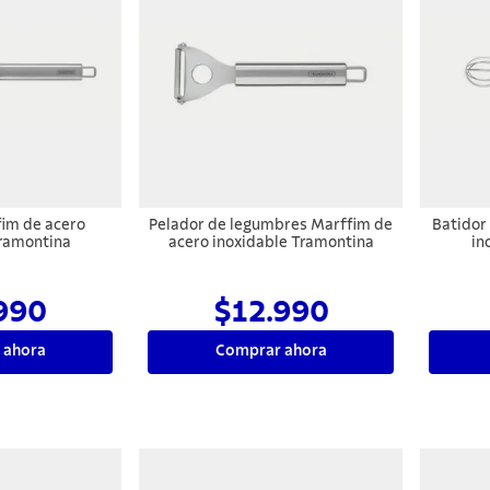
fim de acero
Pelador de legumbres Marffim de
Batidor
Tramontina
acero inoxidable Tramontina
in
990
$12.990
 ahora
Comprar ahora