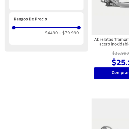
10
.
allegra
Rangos De Precio
$4490
–
$79.990
Abrelatas Tramon
acero inoxidab
$35.990
$25.
Comprar