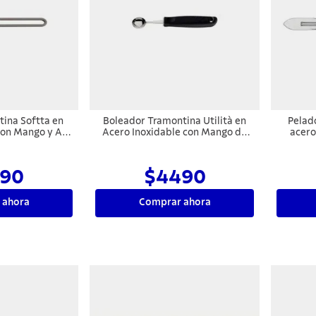
ina Softta en
Boleador Tramontina Utilità en
Pelad
con Mango y Asa
Acero Inoxidable con Mango de
acero
Gris 8,8 cm
Polipropileno Negro 2,9 cm
90
$4490
 ahora
Comprar ahora