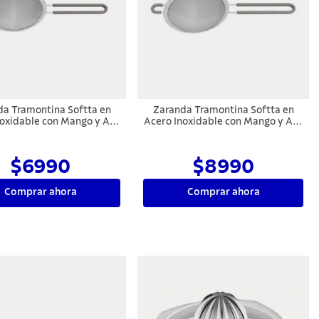
a Tramontina Softta en
Zaranda Tramontina Softta en
noxidable con Mango y Asa
Acero Inoxidable con Mango y Asa
 Silicona Gris 12 cm
en Silicona Gris 16 cm
$6990
$8990
Comprar ahora
Comprar ahora