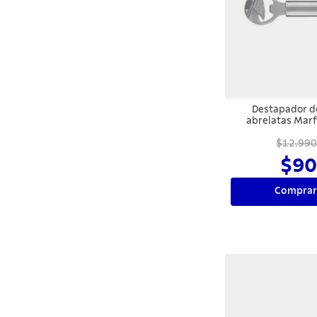
Destapador de
abrelatas Marf
inoxidable 
$12.990
$90
Comprar