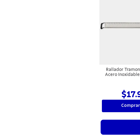
Rallador Tramont
Acero Inoxidabl
Polipropileno y B
Goma Antidesl
$17.
Comprar