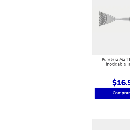
Puretera Marf
inoxidable 
$16.
Comprar