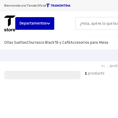
Bienvenido a la Tienda Oficial
¿Hola, qué es lo que b
Departamentos
TÉRMINOS
Ollas Sueltas
Churrasco Black
Té y Café
Accesorios para Mesa
1
.
cuchillo
2
.
sarten
3
.
cubiert
Jardi
4
.
ollas
1
producto
5
.
acero i
6
.
grano
7
.
442
8
.
solar
9
.
cuchillo