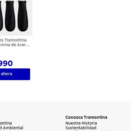
os Tramontina
ámina de Acero
 Mangos de
egro 5 Piezas
990
 ahora
Conozca Tramontina
ontina
Nuestra Historia
d Ambiental
Sustentabilidad