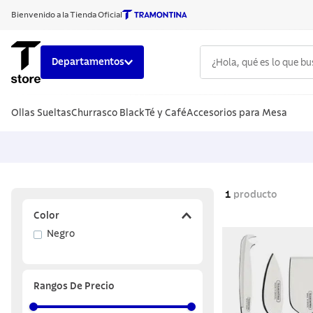
Bienvenido a la Tienda Oficial
¿Hola, qué es lo que b
Departamentos
TÉRMINOS
Ollas Sueltas
Churrasco Black
Té y Café
Accesorios para Mesa
1
.
cuchillo
2
.
sarten
3
.
cubiert
4
.
acero i
1
producto
5
.
ollas
Color
Negro
6
.
grano
7
.
cuchillo
8
.
solar
Rangos De Precio
9
.
allegra