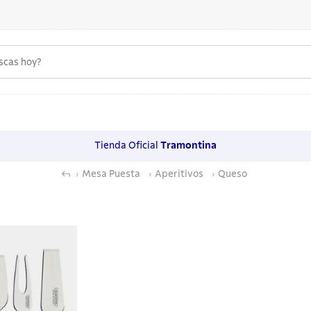
uscas hoy?
 MÁS BUSCADOS
s
Tienda Oficial
Tramontina
os
Mesa Puesta
Aperitivos
Queso
noxidable