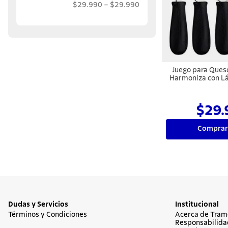
$29.990
–
$29.990
10
.
termo
Juego para Ques
Harmoniza con L
Inoxidable y
Polipropileno N
$29.
Comprar
Dudas y Servicios
Institucional
Términos y Condiciones
Acerca de Tram
Responsabilida