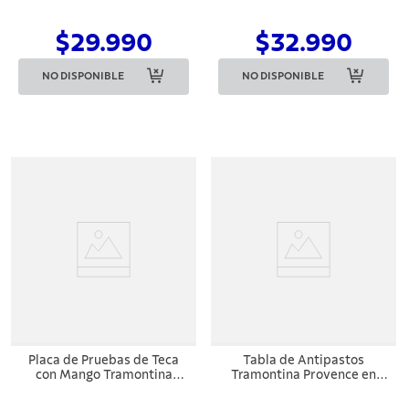
$29.990
$32.990
NO DISPONIBLE
NO DISPONIBLE
Placa de Pruebas de Teca
Tabla de Antipastos
con Mango Tramontina
Tramontina Provence en
Provence 48x19,5 cm
madera de teca FSC
48x19,5 cm con acabado en