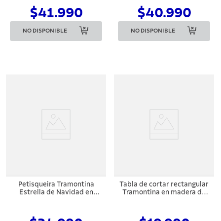
aceite mineral
$41.990
$40.990
NO DISPONIBLE
NO DISPONIBLE
Petisqueira Tramontina
Tabla de cortar rectangular
Estrella de Navidad en
Tramontina en madera de
Madera de Teca con
Jatobá con Brancal
Acabado en Aceite Mineral