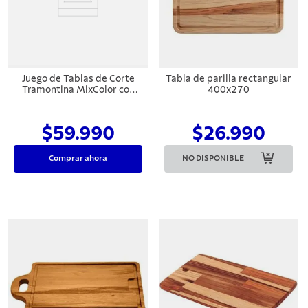
7
.
442
8
.
solar
9
.
cuchillo
Juego de Tablas de Corte
Tabla de parilla rectangular
10
.
termo
Tramontina MixColor con
400x270
Soporte 5 Piezas
$59.990
$26.990
Comprar ahora
NO DISPONIBLE