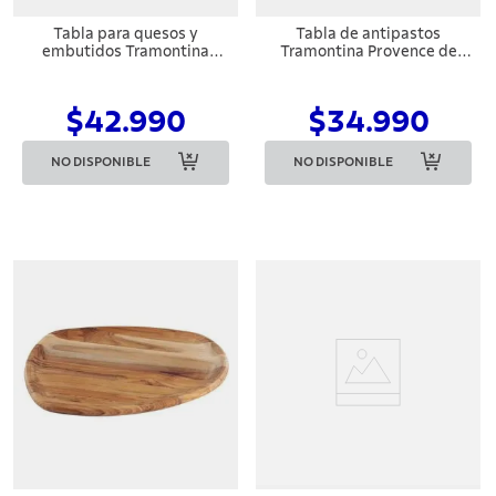
Tabla para quesos y
Tabla de antipastos
embutidos Tramontina
Tramontina Provence de
Provence en madera de teca
madera de teca, 48 x 19 cm
FSC con mango 40x28cm
$42.990
$34.990
NO DISPONIBLE
NO DISPONIBLE