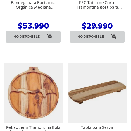
Bandeja para Barbacoa
FSC Tabla de Corte
Orgánica Mediana
Tramontina Rost para
Tramontina de madera de
Preparar y Servir en Madera
teca FSC con acabado de
de Jatoba Combinada con
aceite mineral 37x29,8 cm
Acabado al Aceite 40 x 28
$53.990
$29.990
cm
NO DISPONIBLE
NO DISPONIBLE
Petisqueira Tramontina Bola
Tabla para Servir