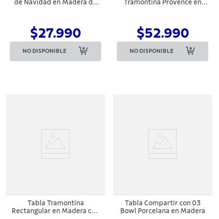
de Navidad en Madera de
Tramontina Provence en
Teca con Acabado en Aceite
Madera Teca 50x18x5,6 cm
Mineral
$27.990
$52.990
NO DISPONIBLE
NO DISPONIBLE
Tabla Tramontina
Tabla Compartir con 03
Rectangular en Madera con
Bowl Porcelana en Madera
Acabado Natural