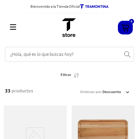
Bienvenido a la Tienda Oficial
0
¿Hola, qué es lo que buscas hoy?
TÉRMINOS MÁS BUSCADOS
Filtrar
1
.
cuchillos
2
.
sarten
33
productos
Ordenar por
Descuento
3
.
cubiertos
4
.
ollas
5
.
acero inoxidable
6
.
grano