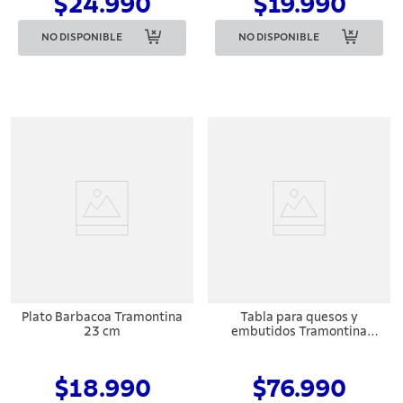
$24.990
$19.990
NO DISPONIBLE
NO DISPONIBLE
Plato Barbacoa Tramontina
Tabla para quesos y
23 cm
embutidos Tramontina
Provence de teca con mango
y esteatita 48x19 cm
$18.990
$76.990