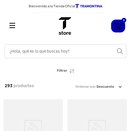
Bienvenido a la Tienda Oficial
0
¿Hola, qué es lo que buscas hoy?
TÉRMINOS MÁS BUSCADOS
Filtrar
1
.
cuchillos
2
.
sarten
293
productos
Ordenar por
Descuento
3
.
cubiertos
4
.
ollas
5
.
acero inoxidable
6
.
grano