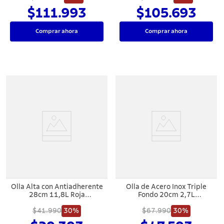
$111.993
$105.693
Comprar ahora
Comprar ahora
Olla Alta con Antiadherente
Olla de Acero Inox Triple
28cm 11,8L Roja
Fondo 20cm 2,7L
Tramontina Paris
Tramontina Allegra
$41.990
30%
$67.990
30%