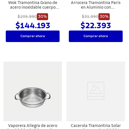
Wok Tramontina Grano de
Arrocera Tramontina Paris
acero inoxidable cuerpo
en Aluminio con
triple con tapa mango 32
Revestimiento Interno y
$205.990
cm 5,2 L
30%
Externo Antiadherente
$31.990
30%
Starflon Max Rojo con Tapa
$144.193
$22.393
de Vidrio 24 cm 2,8 L
Comprar ahora
Comprar ahora
Vaporera Allegra de acero
Cacerola Tramontina Solar