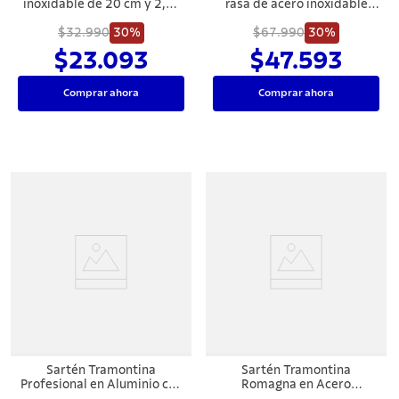
inoxidable de 20 cm y 2,2 l
rasa de acero inoxidable
Tramontina
fondo triple con tapa y asas
$32.990
30%
$67.990
16 cm 1,4 L
30%
$23.093
$47.593
Comprar ahora
Comprar ahora
Sartén Tramontina
Sartén Tramontina
Profesional en Aluminio con
Romagna en Acero
Revestimiento Interno con
Inoxidable y Aluminio con