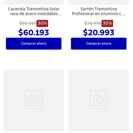
Cacerola Tramontina Solar
Sartén Tramontina
rasa de acero inoxidable
Profesional en Aluminio con
fondo triple con tapa y asas
Revestimiento Interno con
$85.990
20 cm 2,9 L
30%
Antiadherente Starflon
$29.990
30%
Premium y Acabado
$60.193
$20.993
Externo Lijado 24 cm 1,3 L
Comprar ahora
Comprar ahora