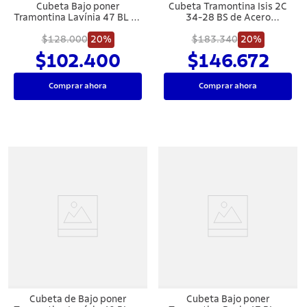
Cubeta Bajo poner
Cubeta Tramontina Isis 2C
Tramontina Lavínia 47 BL en
34-28 BS de Acero
acero inoxidable alto brillo
Inoxidable Cepillado con
56x34 cm con válvula de 4
$128.000
20%
Instalación Bajo Cubierta o
$183.340
20%
1/2" con escape
Sobre Cubierta 69x40 cm
$102.400
$146.672
Comprar ahora
Comprar ahora
Cubeta de Bajo poner
Cubeta Bajo poner