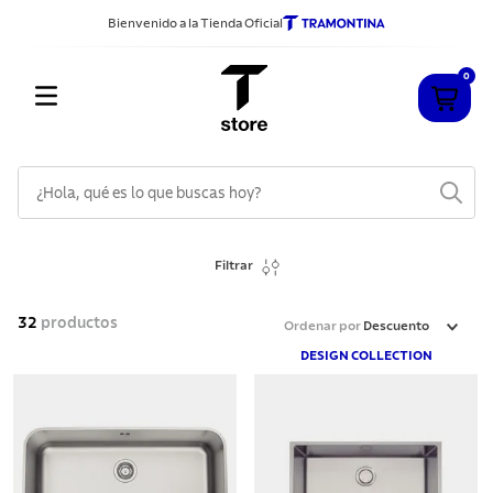
Bienvenido a la Tienda Oficial
0
¿Hola, qué es lo que buscas hoy?
TÉRMINOS MÁS BUSCADOS
Filtrar
1
.
cuchillos
2
.
sarten
32
productos
Ordenar por
Descuento
3
.
cubiertos
DESIGN COLLECTION
4
.
acero inoxidable
5
.
ollas
6
.
grano