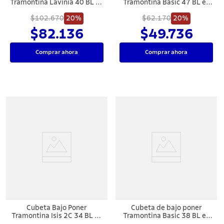
Tramontina Lavínia 40 BL en
Tramontina Basic 47 BL en
acero inoxidable alto brillo
acero inoxidable natural
40x34 cm con válvula de 4
$102.670
20%
$62.170
47x30 cm
20%
1/2"
$82.136
$49.736
Comprar ahora
Comprar ahora
Cubeta Bajo Poner
Cubeta de bajo poner
Tramontina Isis 2C 34 BL en
Tramontina Basic 38 BL en
acero inoxidable cepillado
acero inoxidable natural