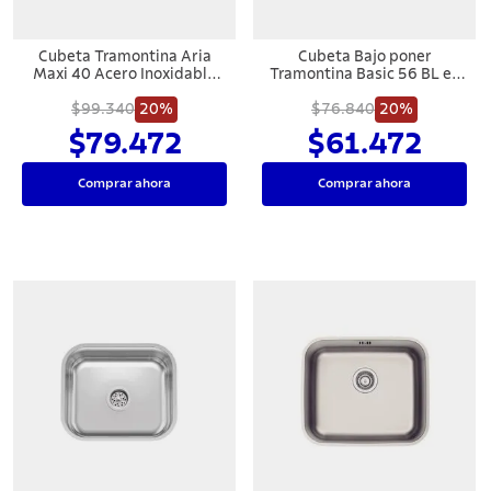
Cubeta Tramontina Aria
Cubeta Bajo poner
Maxi 40 Acero Inoxidable
Tramontina Basic 56 BL en
AISI 304
acero inoxidable natural
$99.340
20%
$76.840
56x34 cm
20%
$79.472
$61.472
Comprar ahora
Comprar ahora