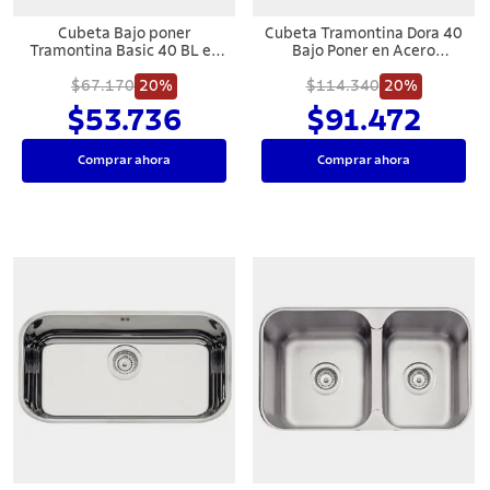
Cubeta Bajo poner
Cubeta Tramontina Dora 40
Tramontina Basic 40 BL en
Bajo Poner en Acero
acero inoxidable natural
Inoxidable
$67.170
40x34 cm
20%
$114.340
20%
$53.736
$91.472
Comprar ahora
Comprar ahora