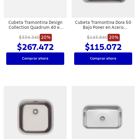
Cubeta Tramontina Design
Cubeta Tramontina Dora 50
Collection Quadrum 40 en
Bajo Poner en Acero
Acero Inoxiable
Inoxidable
$334.340
20%
$143.840
20%
$267.472
$115.072
Comprar ahora
Comprar ahora