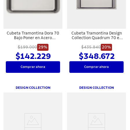
7
.
cuchillo
8
.
solar
9
.
allegra
Cubeta Tramontina Dora 70
Cubeta Tramontina Design
10
.
termo
Bajo Poner en Acero
Collection Quadrum 70 en
Inoxidable
Acero Inoxiable
$199.000
29%
$435.840
20%
$142.229
$348.672
Comprar ahora
Comprar ahora
DESIGN COLLECTION
DESIGN COLLECTION