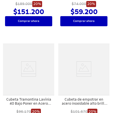
$189.000
77x45 cm
20%
$74.000
Ø38 cm
20%
$151.200
$59.200
Comprar ahora
Comprar ahora
Cubeta Tramontina Lavínia
Cubeta de empotrar en
40 Bajo Poner en Acero
acero inoxidable alto brillo
Inoxidable
Ø38 cm
$96.170
20%
$101.670
20%