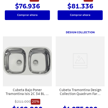
$76.936
$81.336
Comprar ahora
Comprar ahora
DESIGN COLLECTION
Cubeta Bajo Poner
Cubeta Tramontina Design
Tramontina Isis 2C 34 BL en
Collection Quadrum Farm
acero inoxidable Alto Brilho
1C 70 con Acabado
$211.000
77x45 cm
20%
Satinado