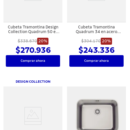
Cubeta Tramontina Design
Cubeta Tramontina
Collection Quadrum 50 en
Quadrum 34 en acero
Acero Inoxiable
inoxiable
$338.670
20%
$304.170
20%
$270.936
$243.336
Comprar ahora
Comprar ahora
DESIGN COLLECTION