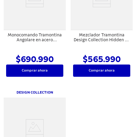
7
.
cuchillo
8
.
solar
9
.
allegra
Monocomando Tramontina
Mezclador Tramontina
10
.
termo
Angolare en acero
Design Collection Hidden en
inoxidable con acabado
Acero Inoxidable
satinado y recubrimiento
PVD Gold
$690.990
$565.990
Comprar ahora
Comprar ahora
DESIGN COLLECTION