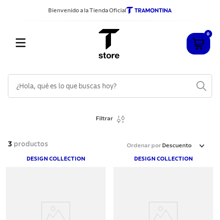
Bienvenido a la Tienda Oficial
0
¿Hola, qué es lo que buscas hoy?
TÉRMINOS MÁS BUSCADOS
Filtrar
1
.
cuchillos
2
.
sarten
3
productos
Ordenar por
Descuento
3
.
cubiertos
DESIGN COLLECTION
DESIGN COLLECTION
4
.
acero inoxidable
5
.
ollas
6
.
grano