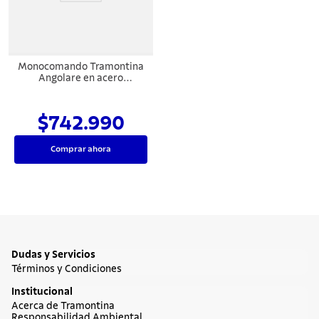
Monocomando Tramontina
Angolare en acero
inoxidable con acabado
satinado y recubrimiento
PVD Black
$742.990
Comprar ahora
Dudas y Servicios
Términos y Condiciones
Institucional
Acerca de Tramontina
Responsabilidad Ambiental