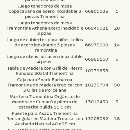
Juego tenedores de mesa
Copacabana de acero inoxidable 3
66901025
1
piezas Tramontina
Juego tenedores de mesa
Tramontina Athena acero inoxidable
66940021
28
3 pzas.
Juego de cubiertos para niños Lellos
de acero inoxidable 3 piezas
66975000
14
Tramontina
Juego de utensilios acero inoxidable
66985160
6
4 pzas.
Tabla de Madera con Grill de Hierro
10239638
1
Fundido 30x18 Tramontina
Caja para Snack Barbacoa
Tramontina de Madera tropical con
10239704
50
3 Ollas de Porcelana
Mortero Tramontina Orgánico de
Madera de Cumarú y piedra de
13012450
5
esteatita pulida 11,5 cm
Fuente para Asado Tramontina
Rectangular en Madera Tropical con
13208052
28
Acabado Natural 40 x 25 cm