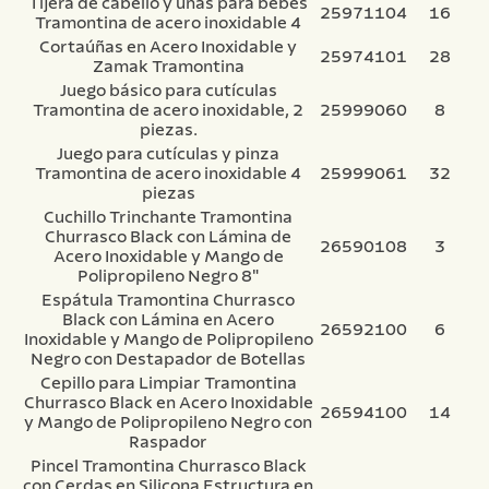
Tijera de cabello y uñas para bebés
25971104
16
Tramontina de acero inoxidable 4
Cortaúñas en Acero Inoxidable y
25974101
28
Zamak Tramontina
Juego básico para cutículas
Tramontina de acero inoxidable, 2
25999060
8
piezas.
Juego para cutículas y pinza
Tramontina de acero inoxidable 4
25999061
32
piezas
Cuchillo Trinchante Tramontina
Churrasco Black con Lámina de
26590108
3
Acero Inoxidable y Mango de
Polipropileno Negro 8"
Espátula Tramontina Churrasco
Black con Lámina en Acero
26592100
6
Inoxidable y Mango de Polipropileno
Negro con Destapador de Botellas
Cepillo para Limpiar Tramontina
Churrasco Black en Acero Inoxidable
26594100
14
y Mango de Polipropileno Negro con
Raspador
Pincel Tramontina Churrasco Black
con Cerdas en Silicona Estructura en