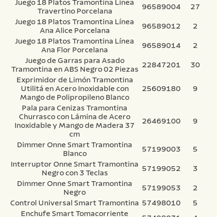
Juego 18 Platos Tramontina Línea
96589004
27
Travertino Porcelana
Juego 18 Platos Tramontina Línea
96589012
2
Ana Alice Porcelana
Juego 18 Platos Tramontina Línea
96589014
2
Ana Flor Porcelana
Juego de Garras para Asado
22847201
30
Tramontina en ABS Negro 02 Piezas
Exprimidor de Limón Tramontina
Utilitá en Acero Inoxidable con
25609180
9
Mango de Polipropileno Blanco
Pala para Cenizas Tramontina
Churrasco con Lámina de Acero
26469100
9
Inoxidable y Mango de Madera 37
cm
Dimmer Onne Smart Tramontina
57199003
5
Blanco
Interruptor Onne Smart Tramontina
57199052
3
Negro con 3 Teclas
Dimmer Onne Smart Tramontina
57199053
2
Negro
Control Universal Smart Tramontina
57498010
5
Enchufe Smart Tomacorriente