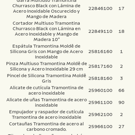
Garra Multiuso Tramontina
Churrasco Black con Lámina de
22846100
17
Acero Inoxidable Oscurecido y
Mango de Madera
Cortador Multiuso Tramontina
Churrasco Black con Lámina en
22849110
18
Acero Inoxidable y Mango de
Madera 10"
Espátula Tramontina Moldê de
Silicona Gris con Mango de Acero
25816160
1
Inoxidable
Pinza Multiuso Tramontina Moldê de
25817160
2
Silicona y Acero Inoxidable 29 cm
Pincel de Silicona Tramontina Moldê
25818160
3
Gris
Alicate de cutícula Tramontina de
25960100
66
acero inoxidable
Alicate de uñas Tramontina de acero
25961100
90
inoxidable
Empujador y raspador de cutícula
25962100
2
Tramontina de acero inoxidable
Cortauñas Tramontina de acero al
25966100
27
carbono cromado.