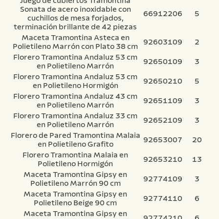
Juego de cubiertos Tramontina
Sonata de acero inoxidable con
66912206
5
cuchillos de mesa forjados,
terminación brillante de 42 piezas
Maceta Tramontina Asteca en
92603109
2
Polietileno Marrón con Plato 38 cm
Florero Tramontina Andaluz 53 cm
92650109
3
en Polietileno Marrón
Florero Tramontina Andaluz 53 cm
92650210
5
en Polietileno Hormigón
Florero Tramontina Andaluz 43 cm
92651109
3
en Polietileno Marrón
Florero Tramontina Andaluz 33 cm
92652109
3
en Polietileno Marrón
Florero de Pared Tramontina Malaia
92653007
20
en Polietileno Grafito
Florero Tramontina Malaia en
92653210
13
Polietileno Hormigón
Maceta Tramontina Gipsy en
92774109
3
Polietileno Marrón 90 cm
Maceta Tramontina Gipsy en
92774110
6
Polietileno Beige 90 cm
Maceta Tramontina Gipsy en
92774210
6