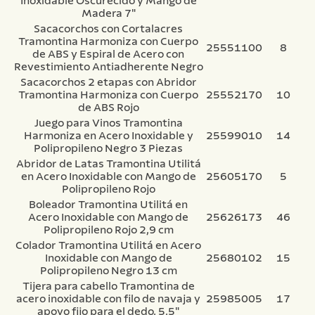
Inoxidable Oscurecido y Mango de
Madera 7"
Sacacorchos con Cortalacres
Tramontina Harmoniza con Cuerpo
25551100
8
de ABS y Espiral de Acero con
Revestimiento Antiadherente Negro
Sacacorchos 2 etapas con Abridor
Tramontina Harmoniza con Cuerpo
25552170
10
de ABS Rojo
Juego para Vinos Tramontina
Harmoniza en Acero Inoxidable y
25599010
14
Polipropileno Negro 3 Piezas
Abridor de Latas Tramontina Utilitá
en Acero Inoxidable con Mango de
25605170
5
Polipropileno Rojo
Boleador Tramontina Utilitá en
Acero Inoxidable con Mango de
25626173
46
Polipropileno Rojo 2,9 cm
Colador Tramontina Utilitá en Acero
Inoxidable con Mango de
25680102
15
Polipropileno Negro 13 cm
Tijera para cabello Tramontina de
acero inoxidable con filo de navaja y
25985005
17
apoyo fijo para el dedo, 5,5"