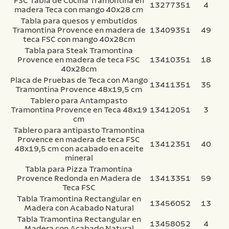
FSC Tabla de Cocina Tramontina en
13277351
4
madera Teca con mango 40x28 cm
Tabla para quesos y embutidos
Tramontina Provence en madera de
13409351
49
teca FSC con mango 40x28cm
Tabla para Steak Tramontina
Provence en madera de teca FSC
13410351
18
40x28cm
Placa de Pruebas de Teca con Mango
13411351
35
Tramontina Provence 48x19,5 cm
Tablero para Antampasto
Tramontina Provence en Teca 48x19
13412051
3
cm
Tablero para antipasto Tramontina
Provence en madera de teca FSC
13412351
40
48x19,5 cm con acabado en aceite
mineral
Tabla para Pizza Tramontina
Provence Redonda en Madera de
13413351
59
Teca FSC
Tabla Tramontina Rectangular en
13456052
13
Madera con Acabado Natural
Tabla Tramontina Rectangular en
13458052
4
Madera con Acabado Natural