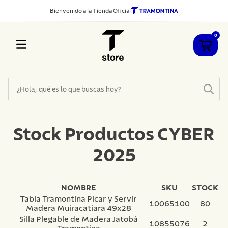
Bienvenido a la Tienda Oficial
0
¿Hola, qué es lo que buscas hoy?
TÉRMINOS MÁS BUSCADOS
1
.
cuchillos
Stock Productos CYBER
2
.
sarten
2025
3
.
cubiertos
4
.
ollas
NOMBRE
SKU
STOCK
5
.
acero inoxidable
Tabla Tramontina Picar y Servir
10065100
80
Madera Muiracatiara 49x28
6
.
grano
Silla Plegable de Madera Jatobá
10855076
2