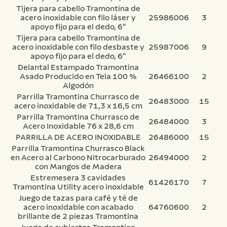
Tijera para cabello Tramontina de
acero inoxidable con filo láser y
25986006
3
apoyo fijo para el dedo, 6"
Tijera para cabello Tramontina de
acero inoxidable con filo desbaste y
25987006
9
apoyo fijo para el dedo, 6"
Delantal Estampado Tramontina
Asado Producido en Tela 100 %
26466100
2
Algodón
Parrilla Tramontina Churrasco de
26483000
15
acero inoxidable de 71,3 x 16,5 cm
Parrilla Tramontina Churrasco de
26484000
3
Acero Inoxidable 76 x 28,6 cm
PARRILLA DE ACERO INOXIDABLE
26486000
15
Parrilla Tramontina Churrasco Black
en Acero al Carbono Nitrocarburado
26494000
2
con Mangos de Madera
Estremesera 3 cavidades
61426170
7
Tramontina Utility acero inoxidable
Juego de tazas para café y té de
acero inoxidable con acabado
64760600
2
brillante de 2 piezas Tramontina