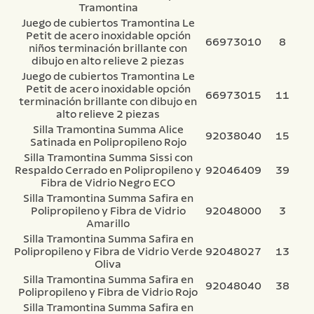
Tramontina
Juego de cubiertos Tramontina Le
Petit de acero inoxidable opción
66973010
8
niños terminación brillante con
dibujo en alto relieve 2 piezas
Juego de cubiertos Tramontina Le
Petit de acero inoxidable opción
66973015
11
terminación brillante con dibujo en
alto relieve 2 piezas
Silla Tramontina Summa Alice
92038040
15
Satinada en Polipropileno Rojo
Silla Tramontina Summa Sissi con
Respaldo Cerrado en Polipropileno y
92046409
39
Fibra de Vidrio Negro ECO
Silla Tramontina Summa Safira en
Polipropileno y Fibra de Vidrio
92048000
3
Amarillo
Silla Tramontina Summa Safira en
Polipropileno y Fibra de Vidrio Verde
92048027
13
Oliva
Silla Tramontina Summa Safira en
92048040
38
Polipropileno y Fibra de Vidrio Rojo
Silla Tramontina Summa Safira en