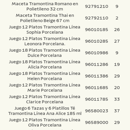
Maceta Tramontina Romano en
92791210
9
Polietileno 32 cm
Maceta Tramontina Thai en
92792110
2
Polietileno Beige 67 cm
Juego 12 Platos Tramontina Línea
96010185
26
Sophia Porcelana
Juego 12 Platos Tramontina Línea
96010285
27
Leonora Porcelana.
Juego 18 Platos Tramontina Línea
96010986
9
Dulce Porcelana
Juego 18 Platos Tramontina Línea
96011286
19
Alicia Porcelana
Juego 18 Platos Tramontina Línea
96011386
29
Helen Porcelana
Juego 12 Platos Tramontina Línea
96011685
20
Marie Porcelana
Juego 12 Platos Tramontina Línea
96011785
33
Clarice Porcelana
Juego 6 Tazas y 6 Platillos Té
96580023
37
Tramontina Línea Ana Alice 185 ml
Juego 12 Platos Tramontina Línea
96589000
29
Oliva Porcelana