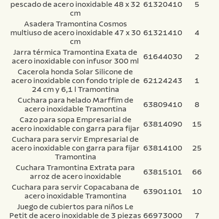
pescado de acero inoxidable 48 x 32
61320410
5
cm
Asadera Tramontina Cosmos
multiuso de acero inoxidable 47 x 30
61321410
4
cm
Jarra térmica Tramontina Exata de
61644030
2
acero inoxidable con infusor 300 ml
Cacerola honda Solar Silicone de
acero inoxidable con fondo triple de
62124243
1
24 cm y 6,1 l Tramontina
Cuchara para helado Marffim de
63809410
8
acero inoxidable Tramontina
Cazo para sopa Empresarial de
63814090
15
acero inoxidable con garra para fijar
Cuchara para servir Empresarial de
acero inoxidable con garra para fijar
63814100
25
Tramontina
Cuchara Tramontina Extrata para
63815101
66
arroz de acero inoxidable
Cuchara para servir Copacabana de
63901101
10
acero inoxidable Tramontina
Juego de cubiertos para niños Le
Petit de acero inoxidable de 3 piezas
66973000
7