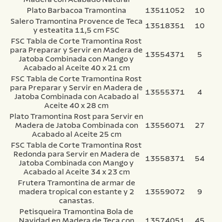
Plato Barbacoa Tramontina
13511052
10
Salero Tramontina Provence de Teca
13518351
10
y esteatita 11,5 cm FSC
FSC Tabla de Corte Tramontina Rost
para Preparar y Servir en Madera de
13554371
5
Jatoba Combinada con Mango y
Acabado al Aceite 40 x 21 cm
FSC Tabla de Corte Tramontina Rost
para Preparar y Servir en Madera de
13555371
4
Jatoba Combinada con Acabado al
Aceite 40 x 28 cm
Plato Tramontina Rost para Servir en
Madera de Jatoba Combinada con
13556071
27
Acabado al Aceite 25 cm
FSC Tabla de Corte Tramontina Rost
Redonda para Servir en Madera de
13558371
54
Jatoba Combinada con Mango y
Acabado al Aceite 34 x 23 cm
Frutera Tramontina de armar de
madera tropical con estante y 2
13559072
9
canastas.
Petisqueira Tramontina Bola de
Navidad en Madera de Teca con
13574051
45