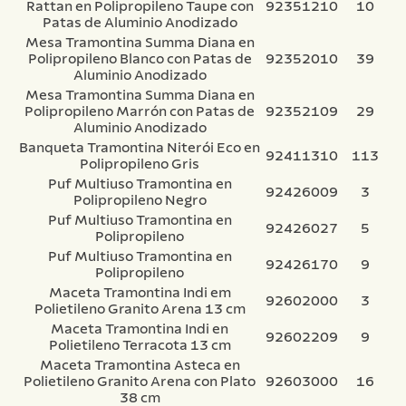
Rattan en Polipropileno Taupe con
92351210
10
Patas de Aluminio Anodizado
Mesa Tramontina Summa Diana en
Polipropileno Blanco con Patas de
92352010
39
Aluminio Anodizado
Mesa Tramontina Summa Diana en
Polipropileno Marrón con Patas de
92352109
29
Aluminio Anodizado
Banqueta Tramontina Niterói Eco en
92411310
113
Polipropileno Gris
Puf Multiuso Tramontina en
92426009
3
Polipropileno Negro
Puf Multiuso Tramontina en
92426027
5
Polipropileno
Puf Multiuso Tramontina en
92426170
9
Polipropileno
Maceta Tramontina Indi em
92602000
3
Polietileno Granito Arena 13 cm
Maceta Tramontina Indi en
92602209
9
Polietileno Terracota 13 cm
Maceta Tramontina Asteca en
Polietileno Granito Arena con Plato
92603000
16
38 cm