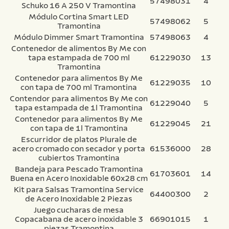
57498031
4
Schuko 16 A 250 V Tramontina
Módulo Cortina Smart LED
57498062
5
Tramontina
Módulo Dimmer Smart Tramontina
57498063
4
Contenedor de alimentos By Me con
tapa estampada de 700 ml
61229030
13
Tramontina
Contenedor para alimentos By Me
61229035
10
con tapa de 700 ml Tramontina
Contendor para alimentos By Me con
61229040
5
tapa estampada de 1l Tramontina
Contenedor para alimentos By Me
61229045
21
con tapa de 1l Tramontina
Escurridor de platos Plurale de
acero cromado con secador y porta
61536000
28
cubiertos Tramontina
Bandeja para Pescado Tramontina
61703601
14
Buena en Acero Inoxidable 60x28 cm
Kit para Salsas Tramontina Service
64400300
2
de Acero Inoxidable 2 Piezas
Juego cucharas de mesa
Copacabana de acero inoxidable 3
66901015
1
piezas Tramontina