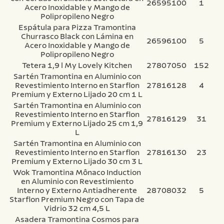
26595100
1
Acero Inoxidable y Mango de
Polipropileno Negro
Espátula para Pizza Tramontina
Churrasco Black con Lámina en
26596100
5
Acero Inoxidable y Mango de
Polipropileno Negro
Tetera 1,9 l My Lovely Kitchen
27807050
152
Sartén Tramontina en Aluminio con
Revestimiento Interno en Starflon
27816128
4
Premium y Externo Lijado 20 cm 1 L
Sartén Tramontina en Aluminio con
Revestimiento Interno en Starflon
27816129
31
Premium y Externo Lijado 25 cm 1,9
L
Sartén Tramontina en Aluminio con
Revestimiento Interno en Starflon
27816130
23
Premium y Externo Lijado 30 cm 3 L
Wok Tramontina Mônaco Induction
en Aluminio con Revestimiento
Interno y Externo Antiadherente
28708032
5
Starflon Premium Negro con Tapa de
Vidrio 32 cm 4,5 L
Asadera Tramontina Cosmos para