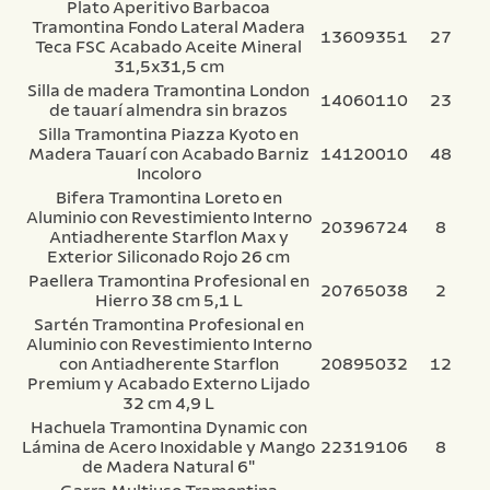
Plato Aperitivo Barbacoa
Tramontina Fondo Lateral Madera
13609351
27
Teca FSC Acabado Aceite Mineral
31,5x31,5 cm
Silla de madera Tramontina London
14060110
23
de tauarí almendra sin brazos
Silla Tramontina Piazza Kyoto en
Madera Tauarí con Acabado Barniz
14120010
48
Incoloro
Bifera Tramontina Loreto en
Aluminio con Revestimiento Interno
20396724
8
Antiadherente Starflon Max y
Exterior Siliconado Rojo 26 cm
Paellera Tramontina Profesional en
20765038
2
Hierro 38 cm 5,1 L
Sartén Tramontina Profesional en
Aluminio con Revestimiento Interno
con Antiadherente Starflon
20895032
12
Premium y Acabado Externo Lijado
32 cm 4,9 L
Hachuela Tramontina Dynamic con
Lámina de Acero Inoxidable y Mango
22319106
8
de Madera Natural 6"