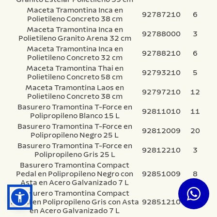
Maceta Tramontina Inca en
92787210
6
Polietileno Concreto 38 cm
Maceta Tramontina Inca en
92788000
3
Polietileno Granito Arena 32 cm
Maceta Tramontina Inca en
92788210
6
Polietileno Concreto 32 cm
Maceta Tramontina Thai en
92793210
5
Polietileno Concreto 58 cm
Maceta Tramontina Laos en
92797210
12
Polietileno Concreto 38 cm
Basurero Tramontina T-Force en
92811010
11
Polipropileno Blanco 15 L
Basurero Tramontina T-Force en
92812009
20
Polipropileno Negro 25 L
Basurero Tramontina T-Force en
92812210
3
Polipropileno Gris 25 L
Basurero Tramontina Compact
Pedal en Polipropileno Negro con
92851009
8
Asta en Acero Galvanizado 7 L
Basurero Tramontina Compact
Pedal en Polipropileno Gris con Asta
92851210
13
en Acero Galvanizado 7 L