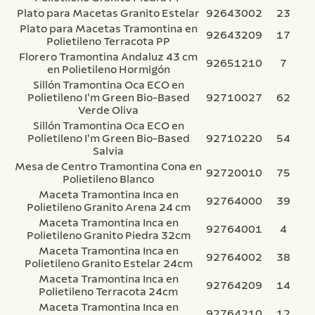
Plato para Macetas Granito Estelar
92643002
23
Plato para Macetas Tramontina en
92643209
17
Polietileno Terracota PP
Florero Tramontina Andaluz 43 cm
92651210
7
en Polietileno Hormigón
Sillón Tramontina Oca ECO en
Polietileno I'm Green Bio-Based
92710027
62
Verde Oliva
Sillón Tramontina Oca ECO en
Polietileno I'm Green Bio-Based
92710220
54
Salvia
Mesa de Centro Tramontina Cona en
92720010
75
Polietileno Blanco
Maceta Tramontina Inca en
92764000
39
Polietileno Granito Arena 24 cm
Maceta Tramontina Inca en
92764001
4
Polietileno Granito Piedra 32cm
Maceta Tramontina Inca en
92764002
38
Polietileno Granito Estelar 24cm
Maceta Tramontina Inca en
92764209
14
Polietileno Terracota 24cm
Maceta Tramontina Inca en
92764210
12