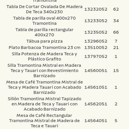
Tramontina
7
.
442
Tabla De Cortar Ovalada De Madera
13232052
62
De Teca 340x230
8
.
solar
Tabla de parilla oval 400x270
13233052
34
Tramontina
9
.
cuchillo
Tabla de parilla rectangular
13235052
66
10
.
termo
400x270
Tábua para pizza
13296052
7
Plato Barbacoa Tramontina 23 cm
13510052
21
Silla Potenza de Madera Teca y
13797052
1
Plástico Grafito
Silla Tramontina Mistral en Madera
Teca y Tauari con Revestimiento
14560051
15
Barnizado
Mesa de Café Tramontina Mistral de
Teca y Madera Tauari con Acabado
14561051
1
Barnizado
Sillón Tramontina Mistral Tapizado
en Madera de Teca y Tauari con
14562051
2
Acabado Barnizado
Mesa de Café Rectangular
Tramontina Mistral de Madera de
14564051
5
Teca e Tauari