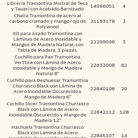
Librería Tramontina Mistral de Teca
14566051
4
y Tauari con Acabado Barnizado
Chaira Tramontina de acero al
carbono cromado y mango rojo de
21193178
3
Polywood
Kit para Asado Tramontina con
Láminas de Acero Inoxidable y
22299046
3
Mangos de Madera Natural, con
Tabla de Madera, 3 piezas.
Cuchillo para Pan Tramontina
Verttice con Lámina de Acero
22832008
82
Inoxidable y Mango de Madera
Natural 8"
Cuchillo para Deshuesar Tramontina
Churrasco Black con Lámina de
22840106
20
Acero Inoxidable Oscurecido y
Mango de Madera 6"
Cuchillo Slicer Tramontina Churrasco
Black con Lámina de Acero
22842112
128
Inoxidable Oscurecido y Mango de
Madera 12"
Hachuela Tramontina Churrasco
Black con Lámina de Acero
22845107
14