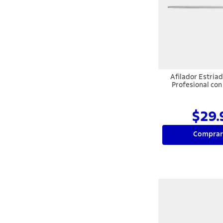
Afilador Estria
Profesional con
Carbono y Mango e
Blanco
$29.
Comprar