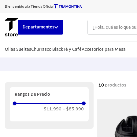
Bienvenido a la Tienda Oficial
¿Hola, qué es lo que b
Departamentos
TÉRMINOS
Ollas Sueltas
Churrasco Black
Té y Café
Accesorios para Mesa
1
.
cuchillo
2
.
sarten
3
.
cubiert
4
.
ollas
10
productos
5
.
acero i
Rangos De Precio
6
.
442
$11.990
–
$83.990
7
.
grano
8
.
solar
9
.
cuchillo