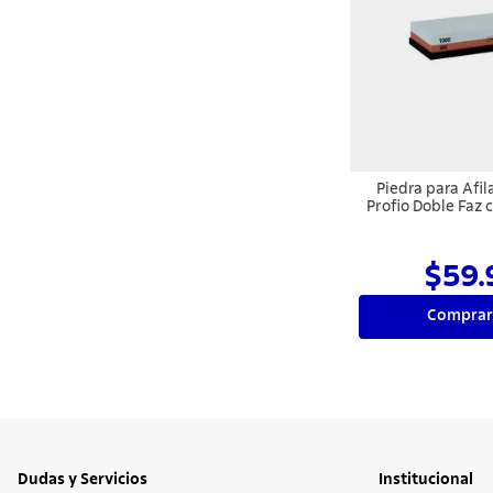
Piedra para Afi
Profio Doble Faz 
1000 y 400 y Sop
de G
$59.
Comprar
Dudas y Servicios
Institucional