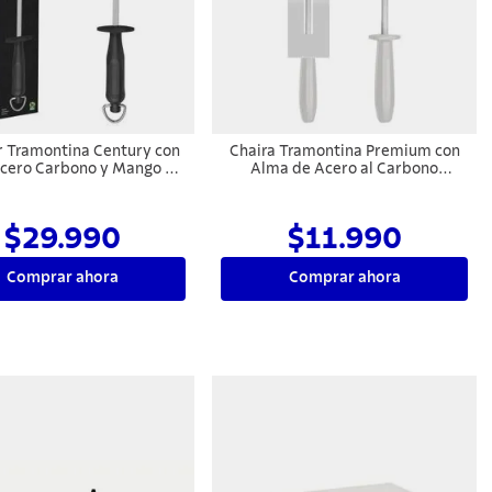
r Tramontina Century con
Chaira Tramontina Premium con
Acero Carbono y Mango de
Alma de Acero al Carbono
ipropileno Negro 10"
Revestida de Cromo Duro y
Mango de Polipropileno Blanco 8"
$29.990
$11.990
Comprar ahora
Comprar ahora