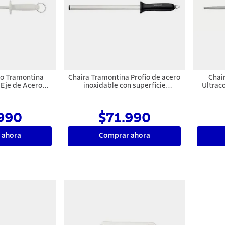
do Tramontina
Chaira Tramontina Profio de acero
Chai
 Eje de Acero
inoxidable con superficie
Ultrac
n Polipropileno
diamantada y mango de ABS 10"
carbono
 12"
990
$71.990
 ahora
Comprar ahora