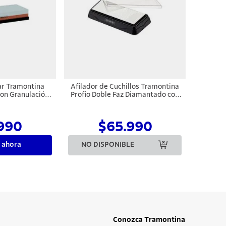
lar Tramontina
Afilador de Cuchillos Tramontina
con Granulación
Profio Doble Faz Diamantado con
orte Revestido
Tapa de Plástico
oma
990
$65.990
 ahora
NO DISPONIBLE
Conozca Tramontina