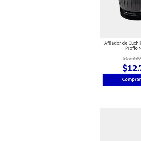
10
.
termo
Afilador de Cuchi
Profio 
$15.990
$12.
Comprar