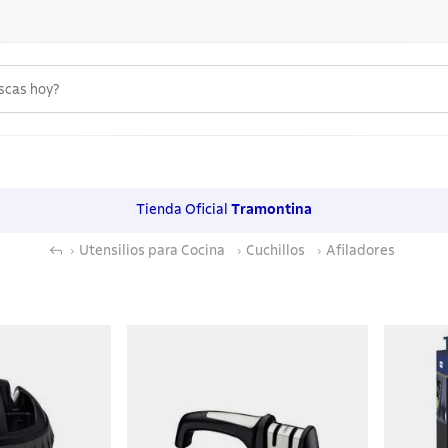
uscas hoy?
 MÁS BUSCADOS
s
Tienda Oficial
Tramontina
os
Utensilios para Cocina
Cuchillos
Afiladores
noxidable