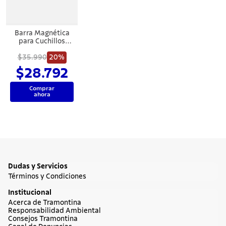
7
.
solar
8
.
cuchillo
Barra Magnética
9
.
442
para Cuchillos
Tramontina Plenus
en Polipropileno y
$35.990
20%
10
.
termo
Acero Inoxidable
$28.792
55 cm
Comprar
ahora
Dudas y Servicios
Términos y Condiciones
Institucional
Acerca de Tramontina
Responsabilidad Ambiental
Consejos Tramontina