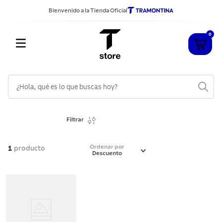
Bienvenido a la Tienda Oficial
0
¿Hola, qué es lo que buscas hoy?
TÉRMINOS MÁS BUSCADOS
Filtrar
1
.
cuchillos
2
.
sarten
Ordenar por
1
producto
Descuento
3
.
cubiertos
4
.
ollas
5
.
acero inoxidable
6
.
grano