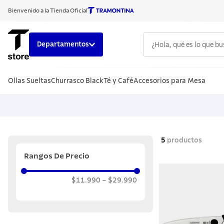
Bienvenido a la Tienda Oficial
¿Hola, qué es lo que b
Departamentos
TÉRMINOS
Ollas Sueltas
Churrasco Black
Té y Café
Accesorios para Mesa
1
.
cuchillo
2
.
sarten
3
.
cubiert
4
.
ollas
5
productos
5
.
acero i
Rangos De Precio
6
.
grano
$11.990
–
$29.990
7
.
442
8
.
solar
9
.
cuchillo