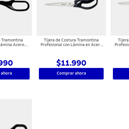
o Tramontina
Tijera de Costura Tramontina
Tijer
Lámina Acero
Profesional con Lámina en Acero
Profesi
y Mango de
Inoxidable y Mango de
In
o Negro 8"
Polipropileno Ónix 7"
P
990
$11.990
 ahora
Comprar ahora