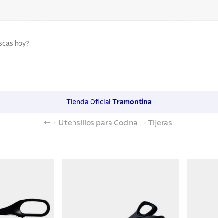
uscas hoy?
 MÁS BUSCADOS
s
Tienda Oficial
Tramontina
os
Utensilios para Cocina
Tijeras
noxidable