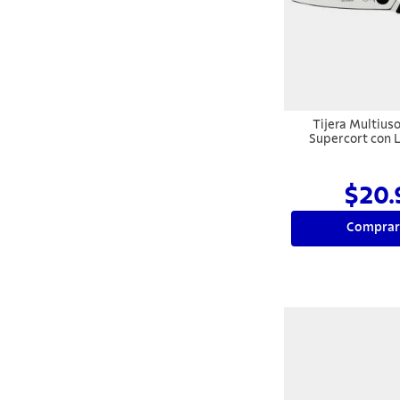
10
.
allegra
Tijera Multius
Supercort con 
Inoxidable 
Polipropilen
$20.
Comprar