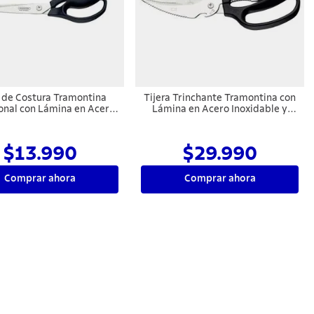
a de Costura Tramontina
Tijera Trinchante Tramontina con
onal con Lámina en Acero
Lámina en Acero Inoxidable y
oxidable y Mango de
Mango de Polipropileno Negro 8"
olipropileno Ónix 8"
$13.990
$29.990
Comprar ahora
Comprar ahora