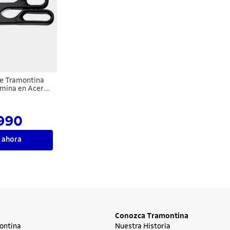
te Tramontina
ámina en Acero
y Mango de
o preto 9"
990
 ahora
Conozca Tramontina
ontina
Nuestra Historia