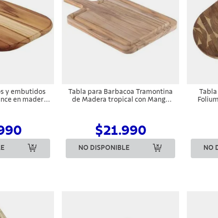
os y embutidos
Tabla para Barbacoa Tramontina
Tabla
ence en madera
de Madera tropical con Mango
Folium
 mango 40x28cm
40x23,3 cm
990
$21.990
LE
NO DISPONIBLE
NO 