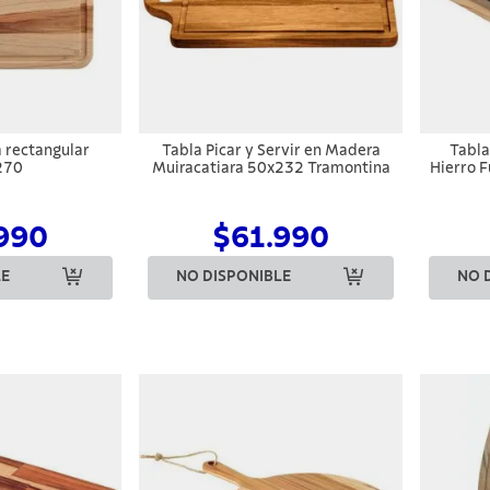
a rectangular
Tabla Picar y Servir en Madera
Tabla
270
Muiracatiara 50x232 Tramontina
Hierro 
990
$61.990
LE
NO DISPONIBLE
NO 