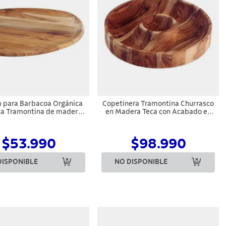
 para Barbacoa Orgánica
Copetinera Tramontina Churrasco
a Tramontina de madera
en Madera Teca con Acabado en
eca FSC con acabado de
Aceite Mineral 31,5 x 31,5 cm
te mineral 37x29,8 cm
$53.990
$98.990
DISPONIBLE
NO DISPONIBLE