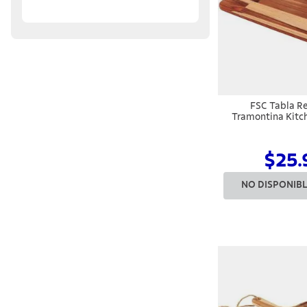
FSC Tabla R
Tramontina Kitc
Teca 34x
$25.
NO DISPONIB