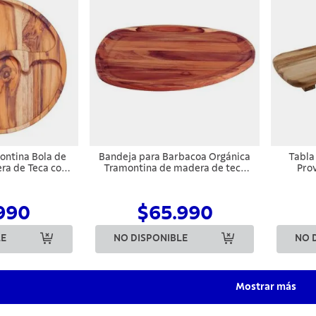
ontina Bola de
Bandeja para Barbacoa Orgánica
Tabla
ra de Teca con
Tramontina de madera de teca
Pro
eite Mineral
FSC con acabado de aceite
mineral 44x33 cm
990
$65.990
LE
NO DISPONIBLE
NO 
Mostrar más