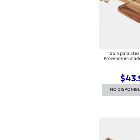
Tabla para Ste
Provence en made
40x2
$43.
NO DISPONIB