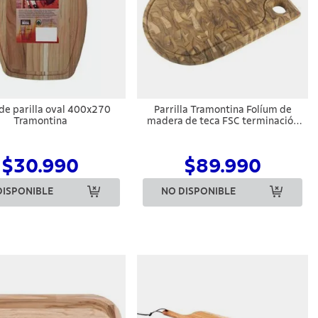
de parilla oval 400x270
Parrilla Tramontina Folíum de
Tramontina
madera de teca FSC terminación
al aceite 45 cm
$30.990
$89.990
DISPONIBLE
NO DISPONIBLE