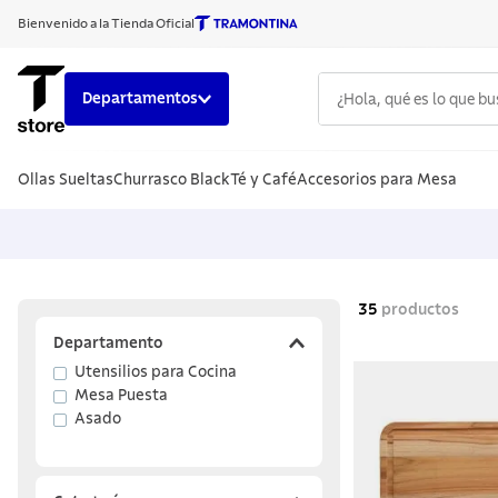
Bienvenido a la Tienda Oficial
¿Hola, qué es lo que b
Departamentos
TÉRMINOS
Ollas Sueltas
Churrasco Black
Té y Café
Accesorios para Mesa
1
.
cuchillo
2
.
sarten
3
.
cubiert
4
.
ollas
35
productos
5
.
acero i
Departamento
Utensilios para Cocina
6
.
grano
Mesa Puesta
7
.
442
Asado
8
.
solar
9
.
cuchillo