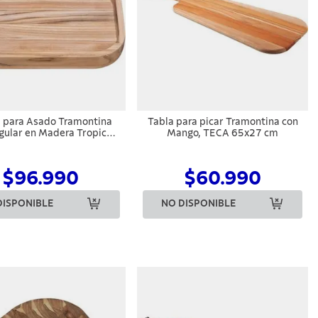
 para Asado Tramontina
Tabla para picar Tramontina con
gular en Madera Tropical
Mango, TECA 65x27 cm
bado Natural 40 x 25 cm
$96.990
$60.990
DISPONIBLE
NO DISPONIBLE