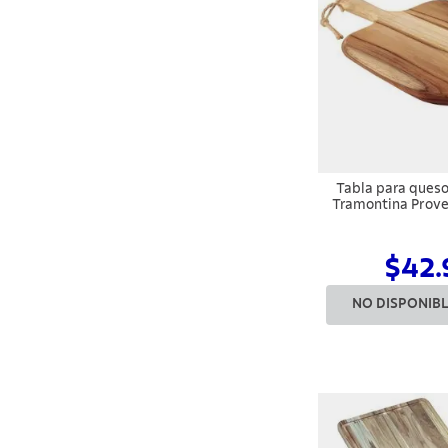
Tabla para ques
Tramontina Prov
de teca FSC con
$42.
NO DISPONIB