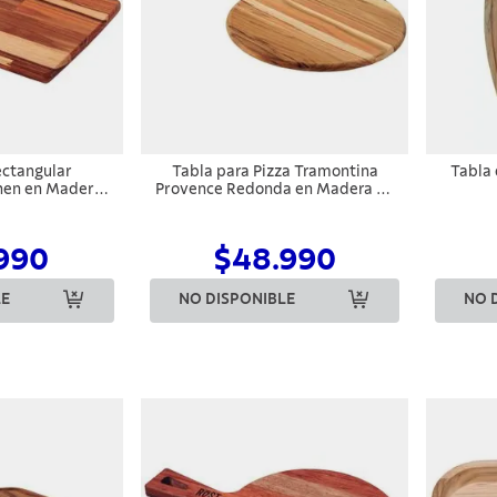
ectangular
Tabla para Pizza Tramontina
Tabla 
hen en Madera
Provence Redonda en Madera de
23,3 cm
Teca FSC
990
$48.990
LE
NO DISPONIBLE
NO 