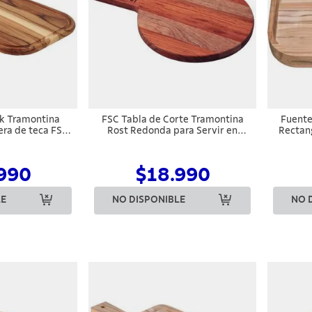
ak Tramontina
FSC Tabla de Corte Tramontina
Fuente
ra de teca FSC
Rost Redonda para Servir en
Rectan
8cm
Madera de Jatoba Combinada con
con Aca
Mango y Acabado al Aceite 34 x
23 cm
990
$18.990
LE
NO DISPONIBLE
NO 