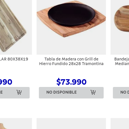
LAR 80X38X19
Tabla de Madera con Grill de
Bandeja
Hierro Fundido 28x28 Tramontina
Median
de t
acei
990
$73.990
LE
NO DISPONIBLE
NO 