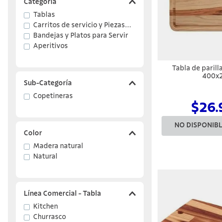
Categoría
Tablas
10
.
termo
Carritos de servicio y Piezas
para Servir
Bandejas y Platos para Servir
Aperitivos
Tabla de parill
400x
Sub-Categoría
Copetineras
$26.
NO DISPONIB
Color
Madera natural
Natural
Línea Comercial - Tabla
Kitchen
Churrasco