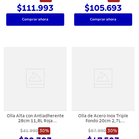
$111.993
$105.693
Comprar ahora
Comprar ahora
Olla Alta con Antiadherente
Olla de Acero Inox Triple
28cm 11,8L Roja
Fondo 20cm 2,7L
Tramontina Paris
Tramontina Allegra
$41.990
30%
$67.990
30%