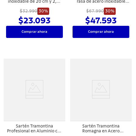
inoxidable de 20 cm y 2,2 l
rasa de acero inoxidable
Tramontina
fondo triple con tapa y asas
$32.990
30%
$67.990
16 cm 1,4 L
30%
$23.093
$47.593
Comprar ahora
Comprar ahora
Sartén Tramontina
Sartén Tramontina
Profesional en Aluminio con
Romagna en Acero
Revestimiento Interno con
Inoxidable y Aluminio con