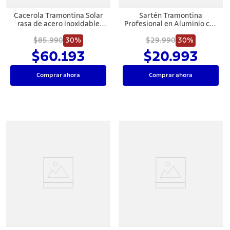
Cacerola Tramontina Solar
Sartén Tramontina
rasa de acero inoxidable
Profesional en Aluminio con
fondo triple con tapa y asas
Revestimiento Interno con
$85.990
20 cm 2,9 L
30%
Antiadherente Starflon
$29.990
30%
Premium y Acabado
$60.193
$20.993
Externo Lijado 24 cm 1,3 L
Comprar ahora
Comprar ahora