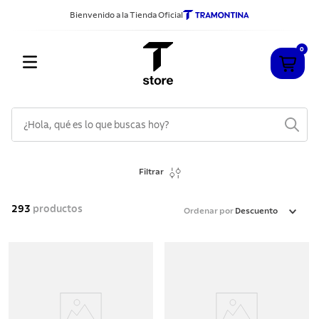
Bienvenido a la Tienda Oficial
0
¿Hola, qué es lo que buscas hoy?
TÉRMINOS MÁS BUSCADOS
Filtrar
1
.
cuchillos
2
.
sarten
293
productos
Ordenar por
Descuento
3
.
cubiertos
4
.
ollas
5
.
acero inoxidable
6
.
grano