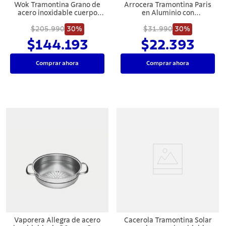
Wok Tramontina Grano de
Arrocera Tramontina Paris
acero inoxidable cuerpo
en Aluminio con
triple con tapa mango 32
Revestimiento Interno y
$205.990
cm 5,2 L
30%
Externo Antiadherente
$31.990
30%
Starflon Max Rojo con Tapa
$144.193
$22.393
de Vidrio 24 cm 2,8 L
Comprar ahora
Comprar ahora
Vaporera Allegra de acero
Cacerola Tramontina Solar